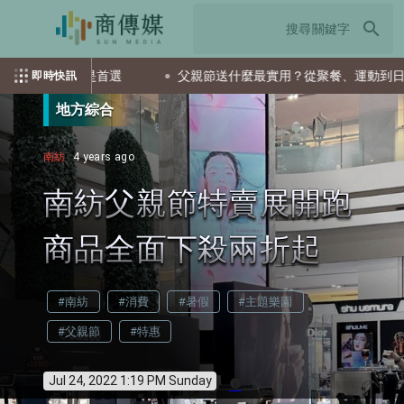
search
TF會是首選
父親節送什麼最實用？從聚餐、運動到日常營養 4
即時快訊
地方綜合
南紡
4 years ago
南紡父親節特賣展開跑
商品全面下殺兩折起
#南紡
#消費
#暑假
#主題樂園
#父親節
#特惠
Jul 24, 2022 1:19 PM Sunday
info