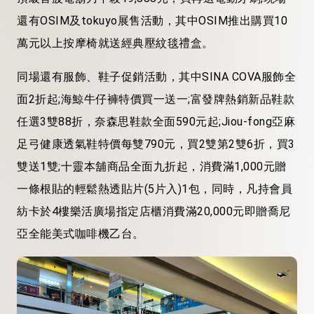
還有OSIM及tokuyo展售活動，其中OSIM推出購買10
萬元以上按摩椅就送經典壓紋毯禮盒。
同場還有服飾、鞋子促銷活動，其中SINA COVA服飾全
面2折起;海鯨牛仔褲特價買一送一;富發牌熱銷新品鞋款
任選3雙88折，奈森思鞋款全面590元起;Jiou-fong亞麻
足弓健康透氣鞋特價每雙790元，買2雙第2雙6折，買3
雙送1雙;十靈本舖商品全面九折起，消費滿1,000元贈
一條根貼的輕鬆熱透貼片(5片入)1包，同時，凡持會員
紡卡於4樓樂活廣場指定店櫃消費滿20,000元即贈喬尼
亞全能美式咖啡機乙台。