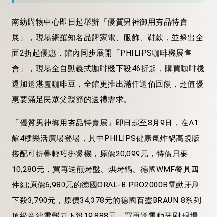
南紡購物中心即日起舉辦「優質男神御用夯品特賣
展」，現場網羅知名品牌家電、服飾、鞋款，並祭出全
面2折起優惠，館內同步展開「PHILIPS咖啡機展售
會」，現場全自動義式咖啡機下殺46折起，購買咖啡機
還加送湛盧咖啡豆，全館更推出滿仟送佰回饋，超值優
惠要滿足民眾父親節的送禮需求。
「優質男神御用夯品特賣展」即日起至8月9日，在A1
館4樓樂活廣場登場，其中PHILIPS健康氣炸鍋高規版
搭配可折疊輕巧掛燙機，原價20,099元，特價只要
10,280元，買再送煎烤盤、烘烤鍋、德國WMF餐具四
件組;原價6,980元的德國ORAL-B PRO2000B電動牙刷
下殺3,790元，原價34,378元的德國百靈BRAUN 8系列
頂級音波電鬍刀下殺19,888元，買再送電動牙刷;現場