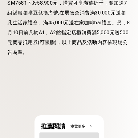
SM7581下殺58,900元，購買可享滿萬折千，並加送7
組湛盧咖啡豆兌換序號;在展售會消費滿30,000元送咖
凡生活家禮盒、滿45,000元送在家咖啡bar禮盒。另，8
月10日前凡於A1、A2館指定店櫃消費滿5,000元送500
元商品抵用券(可累贈)，以上商品及活動內容依現場公
告為準。
推薦閱讀
瀏覽更多
chevron_right