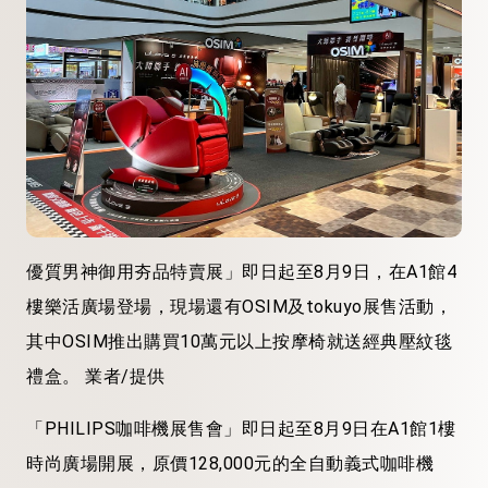
優質男神御用夯品特賣展」即日起至8月9日，在A1館4
樓樂活廣場登場，現場還有OSIM及tokuyo展售活動，
其中OSIM推出購買10萬元以上按摩椅就送經典壓紋毯
禮盒。 業者/提供
「PHILIPS咖啡機展售會」即日起至8月9日在A1館1樓
時尚廣場開展，原價128,000元的全自動義式咖啡機