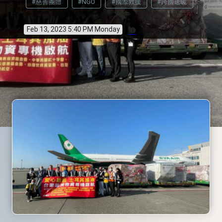
#慈善團體
#NGO
#國際救援
#跨國送暖
Feb 13, 2023 5:40 PM Monday
info