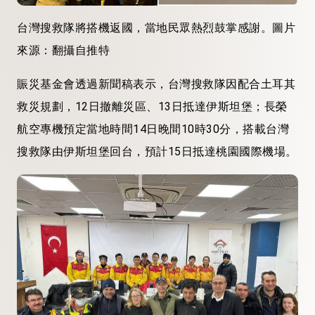
台灣搜救隊將搭機返國，當地民眾熱烈鼓掌感謝。圖片
來源：翻攝自推特
賑災基金會透過新聞稿表示，台灣搜救隊因配合土耳其
救災規劃，12日撤離災區、13日抵達伊斯坦堡；長榮
航空專機預定當地時間14日晚間10時30分，搭載台灣
搜救隊由伊斯坦堡回台，預計15日抵達桃園國際機場。