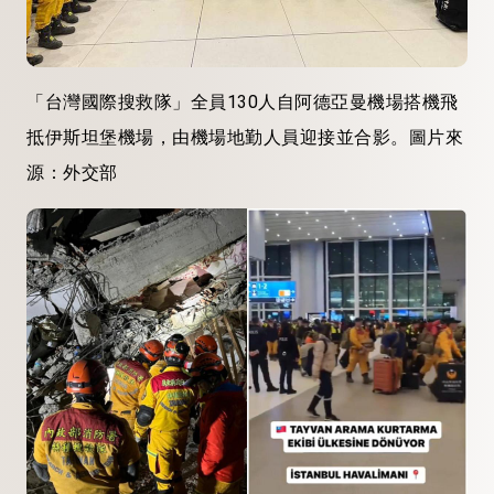
「台灣國際搜救隊」全員130人自阿德亞曼機場搭機飛
抵伊斯坦堡機場，由機場地勤人員迎接並合影。圖片來
源：外交部