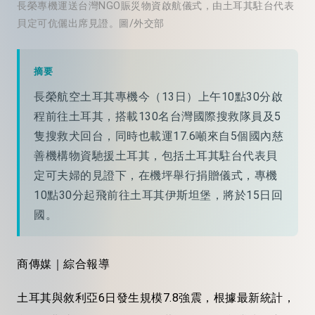
長榮專機運送台灣NGO賑災物資啟航儀式，由土耳其駐台代表
貝定可伉儷出席見證。圖/外交部
摘要
長榮航空土耳其專機今（13日）上午10點30分啟
程前往土耳其，搭載130名台灣國際搜救隊員及5
隻搜救犬回台，同時也載運17.6噸來自5個國內慈
善機構物資馳援土耳其，包括土耳其駐台代表貝
定可夫婦的見證下，在機坪舉行捐贈儀式，專機
10點30分起飛前往土耳其伊斯坦堡，將於15日回
國。
商傳媒｜綜合報導
土耳其與敘利亞6日發生規模7.8強震，根據最新統計，