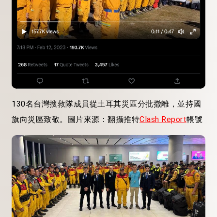
130名台灣搜救隊成員從土耳其災區分批撤離，並持國
旗向災區致敬。圖片來源：翻攝推特
Clash Report
帳號