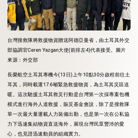
台灣搜救隊將救援物資贈送阿德亞曼省，由土耳其外交
部協調官Ceren Yazgan大使(前排左4)代表接受。圖片
來源：外交部
長榮航空土耳其專機今(13日)上午10點30分啟程前往土
耳其，同時載運17.6噸緊急救援物資，為土耳其災區送
暖。這次馳援土耳其救災行動是台灣第一次採專案包機
模式進行海外人道救援，賑災基金會說，除了是搜救隊
單一次最大量運載人力裝備出勤，也是第一次在公私協
力下迅速集結物資直送海外，展現台灣民眾豐沛的愛
心，也見證迅速動員的組織實力。