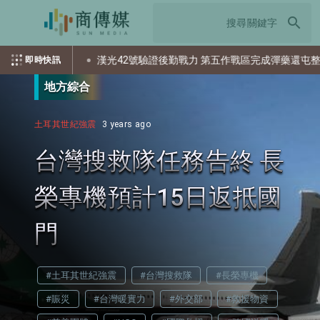
search
漢光42號驗證後勤戰力 第五作戰區完成彈藥還屯整備
即時快訊
地方綜合
土耳其世紀強震
3 years ago
台灣搜救隊任務告終 長
榮專機預計15日返抵國
門
#土耳其世紀強震
#台灣搜救隊
#長榮專機
#賑災
#台灣暖實力
#外交部
#救援物資