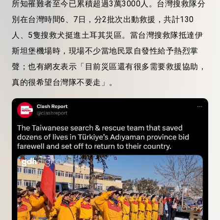
所知罹難者至今已累積超過3萬3000人。台灣搜救隊分
別在台灣時間6、7日，分2批次出動救援，共計130
人、5隻搜救犬挺進土耳其災區。當台灣搜救隊抵達伊
斯坦堡機場時，現場不少當地民眾自發性給予熱烈掌
聲；也有網友表示「目前災區還有很多需要救援協助，
真的很希望台灣隊不要走」。