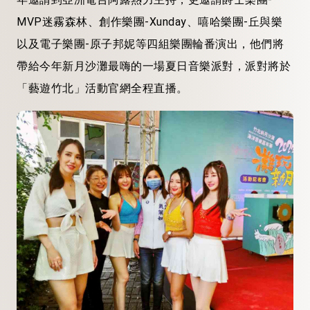
MVP迷霧森林、創作樂團-Xunday、嘻哈樂團-丘與樂
以及電子樂團-原子邦妮等四組樂團輪番演出，他們將
帶給今年新月沙灘最嗨的一場夏日音樂派對，派對將於
「藝遊竹北」活動官網全程直播。