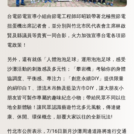
台電節電宣導小組由節電工程師邱昭穎帶著北極熊節電
扭蛋機出席記者會，並分別與竹北市民代表會主席林啟
賢及縣議員等貴賓一同合影，火力加強宣導台電各項節
電政策！
另外，還有就係「人體泡泡足球」運用泡泡足球，感受
沙灘活動的刺激感及多元性；「攀岩機」考驗你的身體
協調度、平衡感、專注力；「創意永續DIY」提供限量
的絹印白Ｔ、漂流木吊飾及藍染方巾DIY，讓大朋友小
朋友皆可製作專屬的趣味紀念小物；帶給民眾不同以往
地全新體驗！讓民眾認識藝遊竹北多元風貌，傳達健
康、休閒、環保概念，顛覆大家以往的全新玩法!
竹北市公所表示，7/16日新月沙灘周邊道路將進行交通