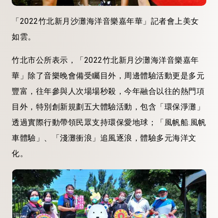
「2022竹北新月沙灘海洋音樂嘉年華」記者會上美女
如雲。
竹北市公所表示，「2022竹北新月沙灘海洋音樂嘉年
華」除了音樂晚會備受矚目外，周邊體驗活動更是多元
豐富，往年參與人次場場秒殺，今年融合以往的熱門項
目外，特別創新規劃五大體驗活動，包含「環保淨灘」
透過實際行動帶領民眾支持環保愛地球；「風帆船.風帆
車體驗」、「淺灘衝浪」追風逐浪，體驗多元海洋文
化。