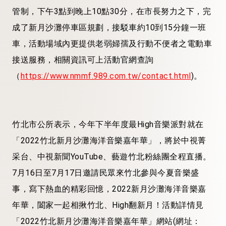
管制，下午3點到晚上10點30分，在市長努力之下，完
成了新月沙灘停車區規劃，接駁車約10到15分鐘一班
車，活動場域內更提供老弱婦孺及行動不便者之電動車
接送服務，相關資訊可上活動官網查詢
（
https://www.nmmf.989.com.tw/contact.html
)。
竹北市公所表示，今年下半年度最High音樂派對就在
「2022竹北新月沙灘海洋音樂嘉年華」，將於中視菁
采台、中視新聞YouTube、藝遊竹北粉絲團全程直播。
7月16日至7月17日邀請民眾來竹北參與今夏音樂盛
事，寫下熱血的精彩回憶，2022新月沙灘海洋音樂嘉
年華，闔家一起相揪竹北、High翻新月！活動詳情見
「2022竹北新月沙灘海洋音樂嘉年華」網站(網址：