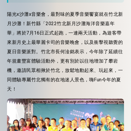
陽光x沙灘x音樂會，最對味的夏季音樂饗宴就在竹北新
月沙灘！新竹縣「2022竹北新月沙灘海洋音樂嘉年
華」將於7月16日正式起跑，一連兩天活動，為遊客帶
來新月史上最華麗卡司的音樂晚會，以及衝擊視聽覺的
夏日音樂派對。竹北市長何淦銘表示，今年除了延續往
年規畫豐富體驗活動外，更有別於以往地增加了攀岩
機，邀請民眾相揪於竹北，放鬆地動起來、玩起來，一
同體驗專屬竹北獨有的在地迷人景色，嗨Fun今年的夏
天！