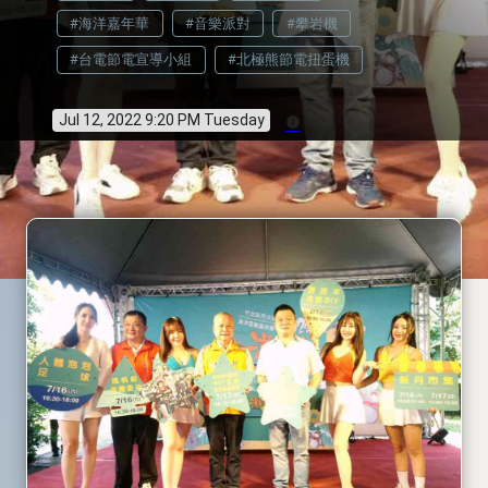
#海洋嘉年華
#音樂派對
#攀岩機
#台電節電宣導小組
#北極熊節電扭蛋機
Jul 12, 2022 9:20 PM Tuesday
info