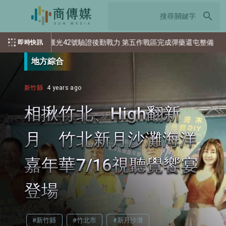
search
光42號驗證後勤戰力 第五作戰區完成彈藥還屯整備
美國空軍大學
即時快訊
地方綜合
新竹縣
4 years ago
相揪竹北、High翻新
月 竹北新月沙灘海洋
嘉年華7/16視聽覺饗宴
登場
#新竹縣
#竹北市
#新月沙灘