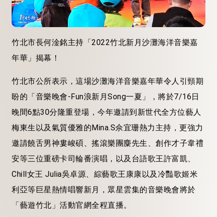
竹北市長何淦銘主持「2022竹北新月沙灘海洋音樂嘉
年華」揭幕！
竹北市公所表示，這場沙灘海洋音樂嘉年華令人引頸期
盼的「音樂晚會-Fun浪新月Song一夏」，將於7/16日
晚間6點30分隆重登場，今年邀請到新世代全方位藝人
梅東生以及氣質優雅的Mina.S佘宜珊熱力主持，更強力
邀請饒舌男神婁峻碩、搖滾樂團麋先生、創作才子韋禮
安等三位重磅卡司輪番演唱，以及台語歌王許富凱、
Chill女王 Julia吳卓源、綜藝歌王康康以及冷豔歌姬米
利亞等巨星熱情唱響新月，眾星雲集的音樂晚會將於
「藝遊竹北」活動官網全程直播。