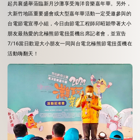
起共襄盛舉蒞臨新月沙灘享受海洋音樂嘉年華。另外，
大新竹地區重要盛會或大型嘉年華活動一定受邀參與的
台電節電宣導小組，今日由節電工程師邱昭穎帶著大小
朋友最熱愛的北極熊節電扭蛋機出席記者會，並宣告
7/16當日歡迎大小朋友一同與台電北極熊節電扭蛋機在
活動嗨翻天！