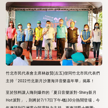
竹北市民代表會主席林啟賢(左五)偕同竹北市民代表們
主持「2022竹北新月沙灘海洋音樂嘉年華」揭幕！
至於預料讓人嗨到爆炸的「夏日音樂派對-Shiny新月
Hot派對」，則將於7/17日下午4點30分熱鬧登場，今
年邀請到亞洲電台阿露熱力主持，更邀請爵士樂團-