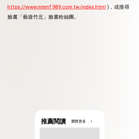
https://www.nmmf.989.com.tw/index.html
)，或搜尋
臉書「藝遊竹北」臉書粉絲團。
推薦閱讀
瀏覽更多
chevron_right