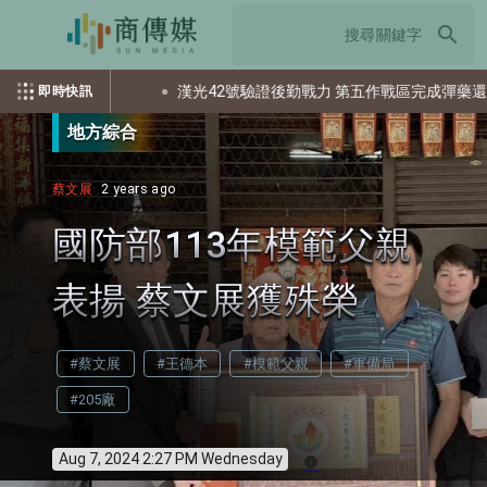
search
多少個資？
漢光42號驗證後勤戰力 第五作戰區完成彈藥還屯整備
即時快訊
地方綜合
蔡文展
2 years ago
國防部113年模範父親
表揚 蔡文展獲殊榮
#蔡文展
#王德本
#模範父親
#軍備局
#205廠
Aug 7, 2024 2:27 PM Wednesday
info