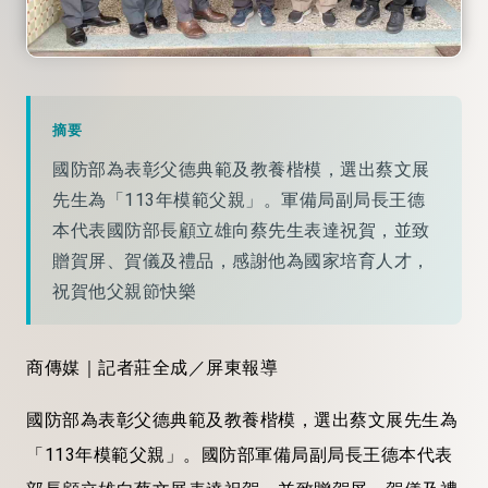
摘要
國防部為表彰父德典範及教養楷模，選出蔡文展
先生為「113年模範父親」。軍備局副局長王德
本代表國防部長顧立雄向蔡先生表達祝賀，並致
贈賀屏、賀儀及禮品，感謝他為國家培育人才，
祝賀他父親節快樂
商傳媒｜記者莊全成／屏東報導
國防部為表彰父德典範及教養楷模，選出蔡文展先生為
「113年模範父親」。國防部軍備局副局長王德本代表