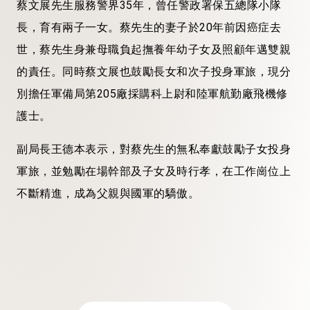
蔡文展先生服務警界35年，曾任警政署保五總隊小隊
長，育有兩子一女。蔡先生的妻子於20年前因癌症去
世，蔡先生身兼母職負起撫養年幼子女及照顧年邁雙親
的責任。同時蔡文展也鼓勵長女和次子投身軍旅，現分
別擔任軍備局第205廠採購科上尉和陸軍航勤廠飛機修
護士。
副局長王德本表示，對蔡先生的無私奉獻鼓勵子女投身
軍旅，並勉勵在場幹部及子女及時行孝，在工作崗位上
不斷精進，成為父親與國軍的驕傲。