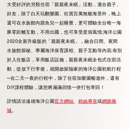
大受好評的另類住宿「親親夜未眠」活動，適合親子、
好友，除了白天玩翻樂園、欣賞百萬無敵海景外，晚上
還可在水族館內跟魚兒一起睡覺，更可體驗全台唯一海
豚零距離互動，不用出國，也可享受度假風情;海洋公園
2020全新升級版的「親親夜未眠」，融合日間、夜間
水族館探秘、專屬海洋保育課程、親子互動等內容;有別
於入住飯店，享用飯店設施，親親夜未眠全包式住宿活
動，從放下行李後，就開啟探險家的海洋公園初航行程
~在二天一夜的行程中，除了住宿加樂園暢遊外，還有
DIY課程體驗，讓您將滿滿回憶一併打包寄回！
詳情請洽遠雄海洋公園
官方網站
、
粉絲專頁
或
網路商
城
。