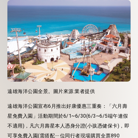
遠雄海洋公園全景。圖片來源:業者提供
遠雄海洋公園宣布6月推出好康優惠三重奏：「六月壽
星免費入園」活動期間於6/1~6/30(6/3~6/5端午連假
不適用)，凡六月壽星本人憑身分證(小孩憑健保卡)，即
可享免費入園(需搭配ㄧ位同行者現場購買全票890