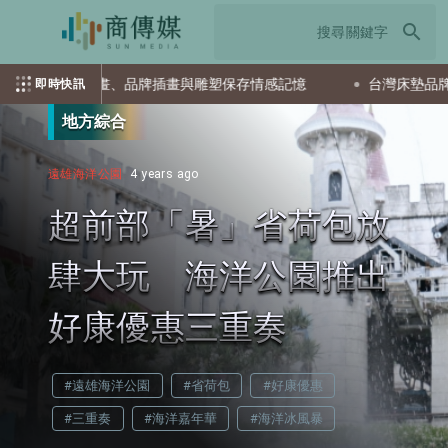
search
畫、品牌插畫與雕塑保存情感記憶
台灣床墊品牌「橘家床墊」專
即時快訊
地方綜合
遠雄海洋公園
4 years ago
超前部「暑」省荷包放
肆大玩 海洋公園推出
好康優惠三重奏
#遠雄海洋公園
#省荷包
#好康優惠
#三重奏
#海洋嘉年華
#海洋冰風暴