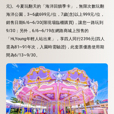
元)。今夏玩翻天的「海洋回饋季卡」，無限次數玩翻
海洋公園，3~6歲699元/位，7歲(含)以上999元/位，
銷售日期6/6~6/30(限現場臨櫃購買)，讓您一路玩到
9/30；另外，6/6~6/19在網路商城上預售的
「Hi,Young年輕人站出來」，享四人同行2396元(四人
需為81~91年次，入園時需驗證)，此套票優惠使用期
間為6/13~9/30。