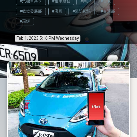
#汽機車共享
#租車服務
#用戶
#資安
#數位發展部
#唐鳳
#造訪權限
#交通部
#罰鍰
Feb 1, 2023 5:16 PM Wednesday
info