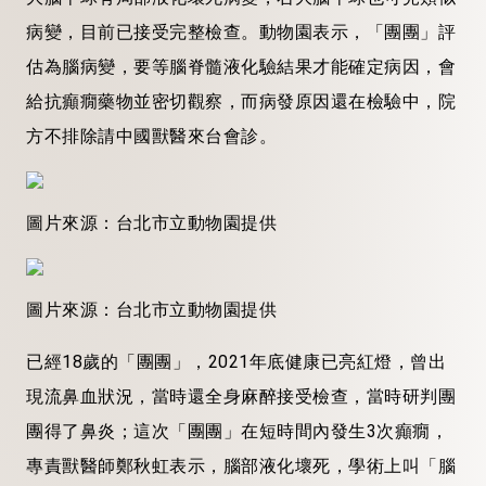
病變，目前已接受完整檢查。動物園表示，「團團」評
估為腦病變，要等腦脊髓液化驗結果才能確定病因，會
給抗癲癇藥物並密切觀察，而病發原因還在檢驗中，院
方不排除請中國獸醫來台會診。
圖片來源：台北市立動物園提供
圖片來源：台北市立動物園提供
已經18歲的「團團」，2021年底健康已亮紅燈，曾出
現流鼻血狀況，當時還全身麻醉接受檢查，當時研判團
團得了鼻炎；這次「團團」在短時間內發生3次癲癇，
專責獸醫師鄭秋虹表示，腦部液化壞死，學術上叫「腦