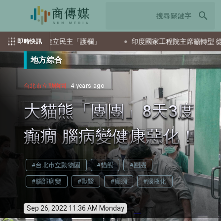
search
AI發展建立民主「護欄」
印度國家工程院主席籲轉型 從科技使
即時快訊
地方綜合
台北市立動物園
4 years ago
大貓熊「團團」8天3度
癲癇 腦病變健康惡化！
#台北市立動物園
#貓熊
#團團
#腦部病變
#獸醫
#癲癇
#腦液化
Sep 26, 2022 11:36 AM Monday
info