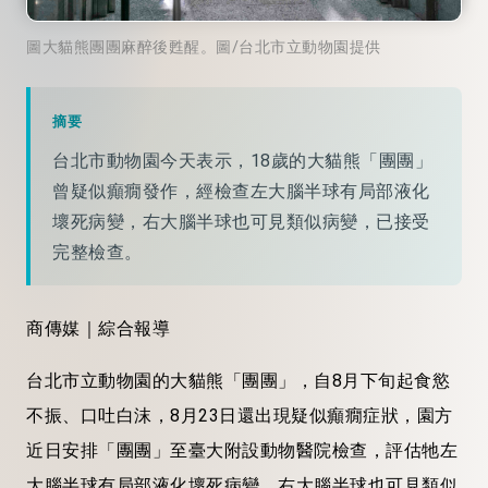
圖大貓熊團團麻醉後甦醒。圖/台北市立動物園提供
摘要
台北市動物園今天表示，18歲的大貓熊「團團」
曾疑似癲癇發作，經檢查左大腦半球有局部液化
壞死病變，右大腦半球也可見類似病變，已接受
完整檢查。
商傳媒｜綜合報導
台北市立動物園的大貓熊「團團」，自8月下旬起食慾
不振、口吐白沫，8月23日還出現疑似癲癇症狀，園方
近日安排「團團」至臺大附設動物醫院檢查，評估牠左
大腦半球有局部液化壞死病變，右大腦半球也可見類似