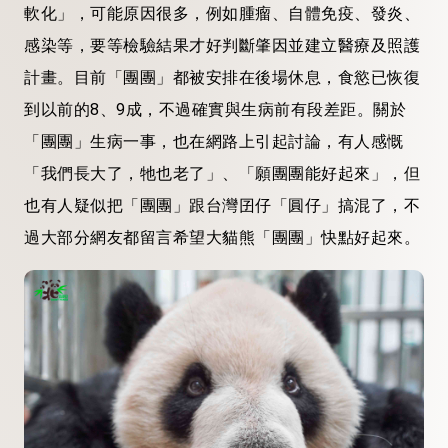
軟化」，可能原因很多，例如腫瘤、自體免疫、發炎、
感染等，要等檢驗結果才好判斷肇因並建立醫療及照護
計畫。目前「團團」都被安排在後場休息，食慾已恢復
到以前的8、9成，不過確實與生病前有段差距。關於
「團團」生病一事，也在網路上引起討論，有人感慨
「我們長大了，牠也老了」、「願團團能好起來」，但
也有人疑似把「團團」跟台灣囝仔「圓仔」搞混了，不
過大部分網友都留言希望大貓熊「團團」快點好起來。