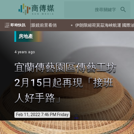
search
汽車與智慧眼鏡前景看俏
伊朗限縮荷莫茲海峽航運 國際油價應聲
即時快訊
房地產
4 years ago
宜蘭傳藝園區傳藝工坊
2月15日起再現「接班
人好手路」
Feb 11, 2022 7:46 PM Friday
info