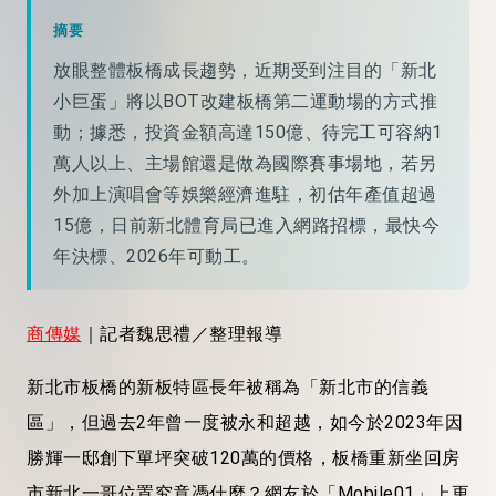
摘要
放眼整體板橋成長趨勢，近期受到注目的「新北
小巨蛋」將以BOT改建板橋第二運動場的方式推
動；據悉，投資金額高達150億、待完工可容納1
萬人以上、主場館還是做為國際賽事場地，若另
外加上演唱會等娛樂經濟進駐，初估年產值超過
15億，日前新北體育局已進入網路招標，最快今
年決標、2026年可動工。
商傳媒
｜記者魏思禮／整理報導
新北市板橋的新板特區長年被稱為「新北市的信義
區」，但過去2年曾一度被永和超越，如今於2023年因
勝輝一邸創下單坪突破120萬的價格，板橋重新坐回房
市新北一哥位置究竟憑什麼？網友於「Mobile01」上更