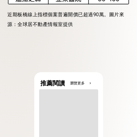
近期板橋線上指標個案普遍開價已超過90萬。圖片來
源：全球居不動產情報室提供
推薦閱讀
瀏覽更多
chevron_right