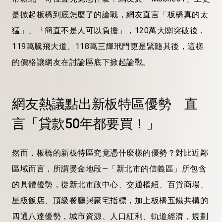
是掀起板橋到底怎麼了的論戰，網友直言「板橋真的太
猛」、「簡直不是人可以負擔」，120萬大關突破後，
119萬騰飛大道、118萬三輝玳門更是緊隨其後，這樣
的價格讓網友在討論區底下掀起論戰。
網友熱議點出新板特區優勢 直
言「貸款50年都要買！」
然而，板橋的新板特區究竟憑什麼樣的優勢？對比近鄰
區域而言，所謂燙金地段—「新北市的信義區」所包含
的具體優勢，從新北市政中心、交通樞紐、百貨商場、
星級飯店、頂級餐廳與豪宅指標，加上板橋五鐵共構的
四通八達優勢，城市資源、人口紅利、軌道經濟，規劃