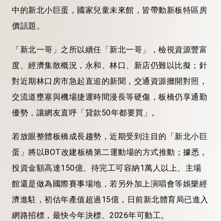
中的新北小巨蛋，國家兒童未來館，皆帶動新板特區房
價話題。
「新北一哥」之所以續任「新北一哥」，檢視資源豐富
度、經濟集散概況，永和、林口、新店仍難以比擬；針
對近期林口房市急起直追的新聞，交通資源攤開對照，
交流道壅塞與機場捷運時間漫長等硬傷，板橋仍享通勤
優勢，讓網友直呼「貸款50年都要買」。
若放眼整體板橋成長趨勢，近期受到注目的「新北小巨
蛋」將以BOT改建板橋第二運動場的方式推動；據悉，
投資金額高達150億、待完工可容納1萬人以上、主場
館還是做為國際賽事場地，若另外加上演唱會等娛樂經
濟進駐，初估年產值超過15億，日前新北體育局已進入
網路招標，最快今年決標、2026年可動工。