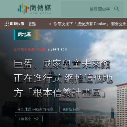
search
導民眾避難
你每次按下「接受所有 Cookie」 都會交出多少個資
即時快訊
房地產
全球居不動產情報室
2 years ago
巨蛋、國家兒童未來館
正在進行式 網推這個地
方「根本信義計畫區」
#全球居不動產情報室
#新板特區
#新北小巨蛋