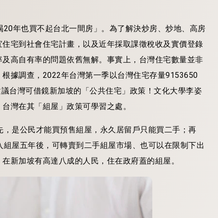
喝20年也買不起台北一間房」。為了解決炒房、炒地、高房
宜住宅到社會住宅計畫，以及近年採取課徵稅收及實價登錄
率及高自有率的問題依舊無解。事實上，台灣住宅數量並非
調查，2022年台灣第一季以台灣住宅存量9153650
學者建議台灣可借鏡新加坡的「公共住宅」政策！文化大學李姿
，台灣在其「組屋」政策可學習之處。
先，是公民才能買預售組屋，永久居留戶只能買二手；再
入組屋五年後，可轉賣到二手組屋市場、也可以在限制下出
，
在新加坡有高達八成的人民，住在政府蓋的組屋。