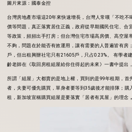
圖片來源：國泰金控
台灣房地產市場這20年來快速增長，台灣人常嘆「不吃不
價等問題，真正落實居住正義，政府從早期國民住宅、合
等政策，頻頻出手打房；但台灣住宅市場高房價、高空屋
不夠，問題在於能否有效運用，讓有需要的人普遍皆有房；根據
戶，但出租興辦社宅只有21605戶，只占0.23%。 有
齡老師在《取回房租組屋給你住得起的未來》一書中提出
所謂「組屋」大都賣的是地上權，買到的是99年租期，首
者，夫妻可優先購買，單身者要等到35歲後才能排隊；購
租，新加坡宣稱購買組屋是要落實「居者有其屋」的理念