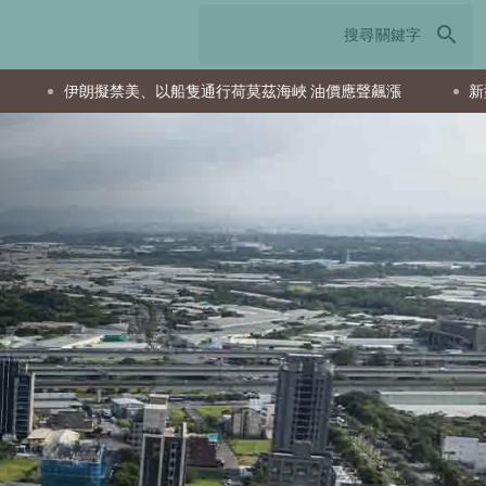
search
荷莫茲海峽 油價應聲飆漲
新型惡意軟體 Vanta Stealer 