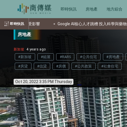
即時快訊
房地產
地方綜合
Google AI核心人才跳槽 投入科學與藥物研發新創
提升效率降風險 
即時快訊
房地產
新加坡
4 years ago
#新加坡
#組屋
#RARS
#公共住宅
#房地產
#房貸
#信貸
#房價
#公共政策
#社會住宅
Oct 20, 2022 3:35 PM Thursday
info