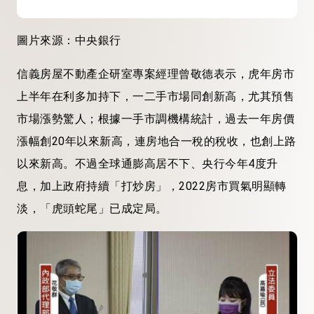
圖片來源：中央銀行
信義房屋不動產企研室專案經理曾敬德表示，虎年房市
上半年在利多加持下，一二手市場同創新高，尤其預售
市場漲勢驚人；根據一手市調機構統計，過去一年房價
漲幅創20年以來新高，連房地合一稅的稅收，也創上路
以來新高。不過全球通膨高居不下、央行今年4度升
息，加上政府持續「打炒房」，2022房市買氣明顯轉
淡，「虎頭蛇尾」已成定局。