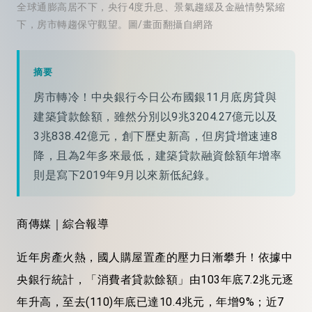
全球通膨高居不下，央行4度升息、景氣趨緩及金融情勢緊縮
下，房市轉趨保守觀望。圖/畫面翻攝自網路
摘要
房市轉冷！中央銀行今日公布國銀11月底房貸與
建築貸款餘額，雖然分別以9兆3204.27億元以及
3兆838.42億元，創下歷史新高，但房貸增速連8
降，且為2年多來最低，建築貸款融資餘額年增率
則是寫下2019年9月以來新低紀錄。
商傳媒｜綜合報導
近年房產火熱，國人購屋置產的壓力日漸攀升！依據中
央銀行統計，「消費者貸款餘額」由103年底7.2兆元逐
年升高，至去(110)年底已達10.4兆元，年增9%；近7