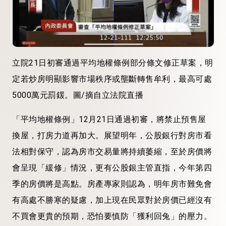
立院21日初審通過平均地權條例部分條文修正草案，明
定若炒房明顯影響市場秩序或壟斷轉售牟利，最高可處
5000萬元罰鍰。圖/摘自立法院直播
「平均地權條例」12月21日通過初審，將禁止預售屋
換屋，打房力道再加大。展望明年，公股銀行對房市看
法相對保守，認為房市交易量將持續萎縮，至於房價將
會呈現「緩修」情況，更有公股銀主管直指，今年第四
季的房價將是高點。房產專家則認為，明年房市難免會
有高處不勝寒的疑慮，加上現在民眾對於房價已經沒有
不買會更貴的預期，恐怕要慎防「獲利回兔」的壓力。