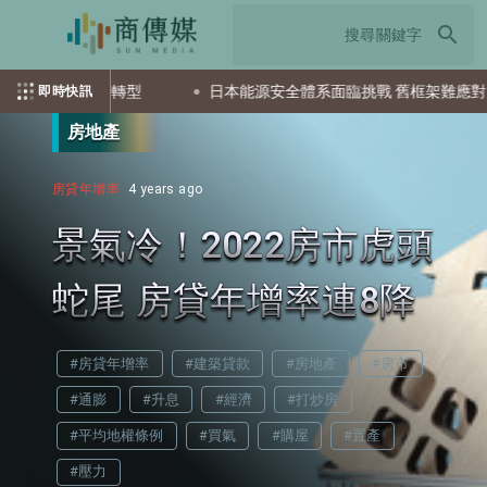
search
作與行銷轉型
日本能源安全體系面臨挑戰 舊框架難應對「面狀危
即時快訊
房地產
房貸年增率
4 years ago
景氣冷！2022房市虎頭
蛇尾 房貸年增率連8降
#房貸年增率
#建築貸款
#房地產
#房市
#通膨
#升息
#經濟
#打炒房
#平均地權條例
#買氣
#購屋
#置產
#壓力