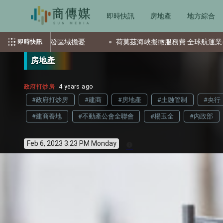
即時快訊
房地產
地方綜合
區域擔憂
荷莫茲海峽擬徵服務費 全球航運業者憂成本增恐掀通膨
即時快訊
房地產
政府打炒房
4 years ago
#政府打炒房
#建商
#房地產
#土融管制
#央行
#建商養地
#不動產公會全聯會
#楊玉全
#內政部
Feb 6, 2023 3:23 PM Monday
info