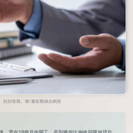
、頻頻發難。圖/畫面翻攝自網路
後，需在18個月內開工，否則將按比例收回購地貸款，