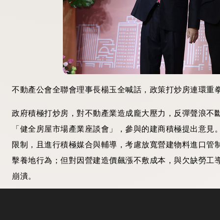
不動產公會全聯會理事長楊玉全喊話，政策打炒房連環重拳
政府積極打炒房，對不動產業造成龐大壓力，反彈聲浪不
「健全房屋市場產業座談會」，參與的建商積極提出意見
限制，且進行積極媒合與輔導，考慮放寬營建物料進口管
擊養地行為；但對因營建造價飆漲不敷成本，與欠缺勞工
崩潰。