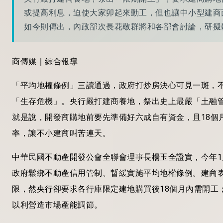
或提高利息，迫使大家卯起來動工，但也讓中小型建商
如今則傳出，內政部次長花敬群將和各部會討論，研擬
商傳媒｜綜合報導
「平均地權條例」三讀通過，政府打炒房決心可見一斑，
「生存危機」。央行嚴打建商養地，祭出史上最嚴「土融
就是說，開發商購地前要先準備好六成自有資金，且18個
率，讓不小建商叫苦連天。
中華民國不動產開發公會全聯會理事長楊玉全證實，今年
政府鬆綁不動產信用管制、暫緩實施平均地權條例。建商
限，然央行卻要求各行庫限定建地購買後18個月內需開工
以利營造市場產能調節。