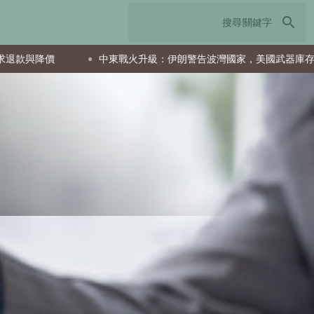
search
中東戰火升級：伊朗警告波灣國家，美國武器庫存急遽下降釀全球隱