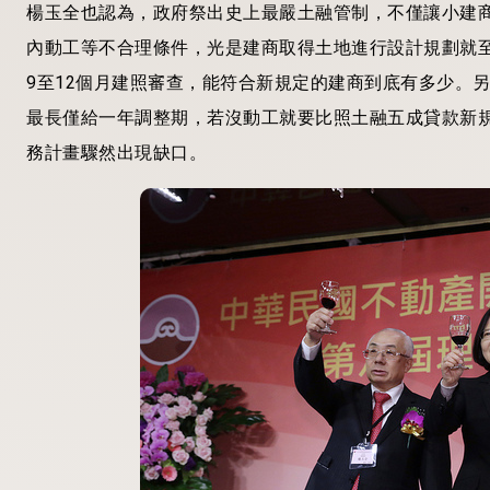
楊玉全也認為，政府祭出史上最嚴土融管制，不僅讓小建商
內動工等不合理條件，光是建商取得土地進行設計規劃就
9至12個月建照審查，能符合新規定的建商到底有多少。
最長僅給一年調整期，若沒動工就要比照土融五成貸款新
務計畫驟然出現缺口。