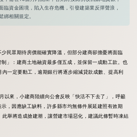
面臨資金困境，陷入生存危機，引發建築業反彈聲浪，
鬆綁相關規定。
不少民眾期待房價能確實降溫，但部分建商卻擔憂將面臨
管制」：建商土地融資最多僅五成，並保留一成動工款。也
月內一定要動工，逾期銀行將逐步縮減貸款成數、提高利
1月以來，小建商陸續向公會反映「快活不下去了」，呼籲
表示，因應缺工缺料，許多縣市均無條件展延建照有效期
；此舉將造成搶建潮，讓營建市場惡化，建議此條暫時凍結