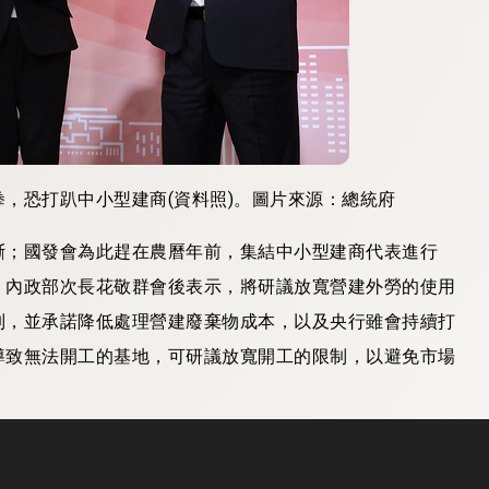
，恐打趴中小型建商(資料照)。圖片來源：總統府
斷；國發會為此趕在農曆年前，集結中小型建商代表進行
。內政部次長花敬群會後表示，將研議放寬營建外勞的使用
制，並承諾降低處理營建廢棄物成本，以及央行雖會持續打
導致無法開工的基地，可研議放寬開工的限制，以避免市場