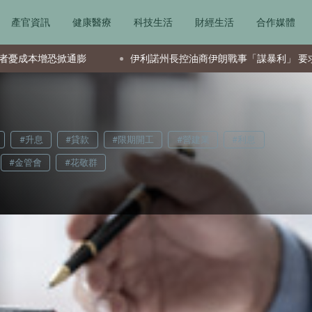
產官資訊
健康醫療
科技生活
財經生活
合作媒體
伊利諾州長控油商伊朗戰事「謀暴利」 要求退款與降價
#升息
#貸款
#限期開工
#營建業
#利息
#金管會
#花敬群