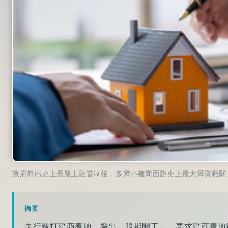
政府祭出史上最嚴土融管制後，多家小建商面臨史上最大籌資難關
摘要
央行嚴打建商養地，祭出「限期開工」，要求建商購地