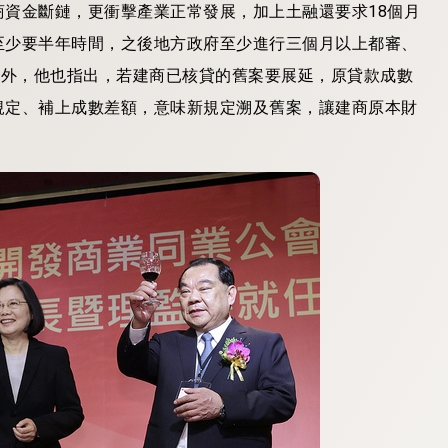
資金斷鏈，更衝擊產業正常發展，加上土融還要求18個月
至少要半年時間，之後地方政府至少進行三個月以上都審、
另外，他也指出，若建商已核貸的舊案要展延，原貸款成數
規定、補上成數差額，意味新規定溯及舊案，讓建商原本財