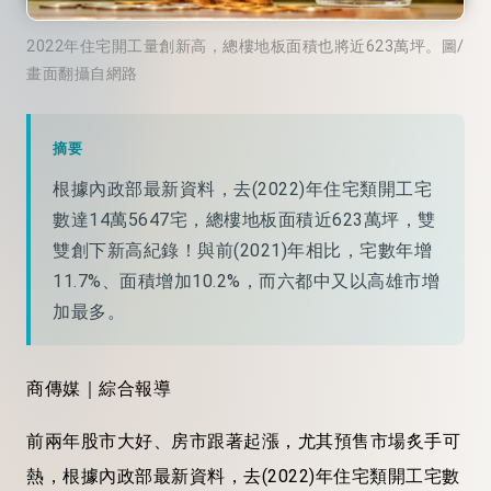
2022年住宅開工量創新高，總樓地板面積也將近623萬坪。圖/
畫面翻攝自網路
摘要
根據內政部最新資料，去(2022)年住宅類開工宅
數達14萬5647宅，總樓地板面積近623萬坪，雙
雙創下新高紀錄！與前(2021)年相比，宅數年增
11.7%、面積增加10.2%，而六都中又以高雄市增
加最多。
商傳媒｜綜合報導
前兩年股市大好、房市跟著起漲，尤其預售市場炙手可
熱，根據內政部最新資料，去(2022)年住宅類開工宅數