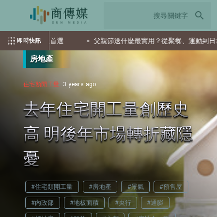
search
TF會是首選
父親節送什麼最實用？從聚餐、運動到日常營養 4
即時快訊
房地產
住宅類開工量
3 years ago
去年住宅開工量創歷史
高 明後年市場轉折藏隱
憂
#住宅類開工量
#房地產
#景氣
#預售屋
#內政部
#地板面積
#央行
#通膨