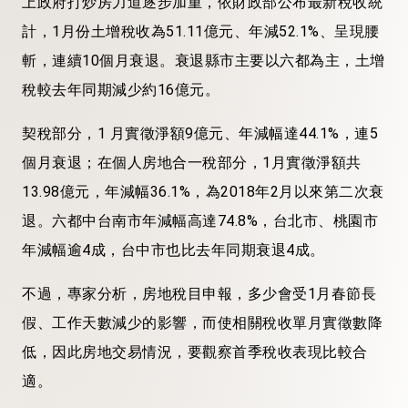
上政府打炒房力道逐步加重，依財政部公布最新稅收統
計，1月份土增稅收為51.11億元、年減52.1%、呈現腰
斬，連續10個月衰退。衰退縣市主要以六都為主，土增
稅較去年同期減少約16億元。
契稅部分，1 月實徵淨額9億元、年減幅達44.1%，連5
個月衰退；在個人房地合一稅部分，1月實徵淨額共
13.98億元，年減幅36.1%，為2018年2月以來第二次衰
退。六都中台南市年減幅高達74.8%，台北市、桃園市
年減幅逾4成，台中市也比去年同期衰退4成。
不過，專家分析，房地稅目申報，多少會受1月春節長
假、工作天數減少的影響，而使相關稅收單月實徵數降
低，因此房地交易情況，要觀察首季稅收表現比較合
適。