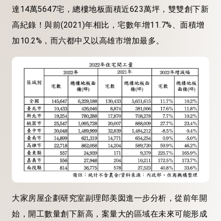
達14萬5647宅，總樓地板面積近623萬坪，雙雙創下新
高紀錄！與前(2021)年相比，宅數年增11.7%、面積增
加10.2%，而六都中又以高雄市增加最多。
大家房屋企劃研究室副理郎美囡進一步分析，從前年開
始，開工數量創下新高，案量大的區域在未來可能形成