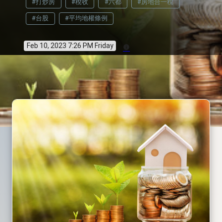
#打炒房
#稅收
#六都
#房地合一稅
#台股
#平均地權條例
Feb 10, 2023 7:26 PM Friday
info