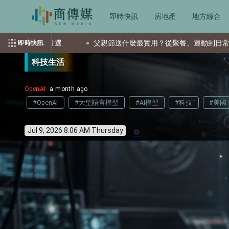
即時快訊
房地產
地方綜合
選
父親節送什麼最實用？從聚餐、運動到日常營養 4種送禮選擇
即時快訊
科技生活
OpenAI
a month ago
#OpenAI
#大型語言模型
#AI模型
#科技
#美國
Jul 9, 2026 8:06 AM Thursday
info