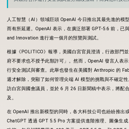
人工智慧（AI）領域巨頭 OpenAI 今日推出其最先進的模
而有所延遲。OpenAI 表示，在廣泛部署 GPT-5.6 前，已與白宮（Wh
and Innovation 進行逾一個月的預覽與測試。
根據《POLITICO》報導，美國白宮官員澄清，行政部門並
府不要求也不授予此類許可」。然而，OpenAI 發言人
行安全測試與審查。此舉也發生在美國對 Anthropic 的 Fa
週才解除，突顯了如何管理尖端 AI 模型的挑戰與不確定性。O
訪白宮與國會議員，並於 6 月 26 日新聞稿中表示，
及。
在 OpenAI 推出新模型的同時，各大科技公司也紛紛推出或
ChatGPT 透過 GPT 5.5 Pro 方案提供進階推理、圖