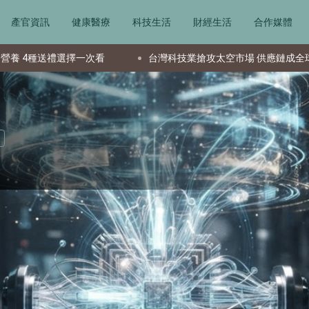
產官資訊
健康醫療
科技生活
財經生活
合作媒體
一次看
台灣科技業搶攻太空市場 供應鏈成全球要角新星