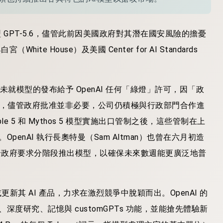
型 GPT-5.6，儘管此前因美國政府對其潛在國安風險的擔憂
ite House）及美國 Center for AI Standards
未就模型的發布給予 OpenAI 任何「綠燈」許可，因「政
表示，儘管政府批准並非必要，公司仍積極與行政部門合作進
ble 5 和 Mythos 5 模型實施出口管制之後，這些管制在上
penAI 執行長奧特曼（Sam Altman）也曾在六月初造
將配合政府要求分階段推出模型，以確保未來數週能更廣泛地普
更新其 AI 產品，力求在激烈競爭中脫穎而出。OpenAI 的
像生成、深度研究、記憶與 customGPTs 功能，並能搶先體驗新