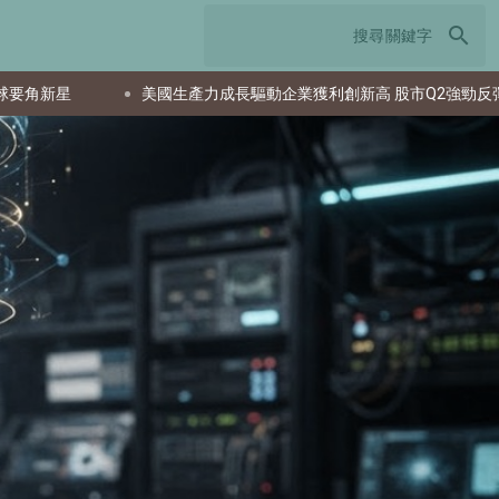
search
美國生產力成長驅動企業獲利創新高 股市Q2強勁反彈
日本TC