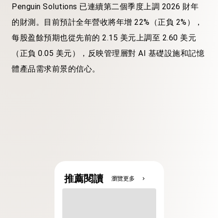
Penguin Solutions 已連續第二個季度上調 2026 財年
的財測。目前預計全年營收將年增 22%（正負 2%），
每股盈餘預期也從先前的 2.15 美元上調至 2.60 美元
（正負 0.05 美元），反映管理層對 AI 基礎設施和記憶
體產品需求前景的信心。
推薦閱讀
瀏覽更多
chevron_right