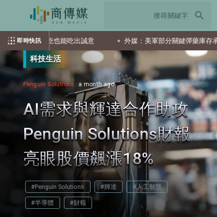
search
現沖 小吃也能吃出誠意
外媒：美軍部分關鍵彈藥庫存承壓 戰備
即時快訊
科技生活
Penguin Solutions
a month ago
AI需求與輝達合作助攻
Penguin Solutions財報
亮眼股價飆漲18%
#Penguin Solutions
#輝達
#人工智慧
#半導體
#財報