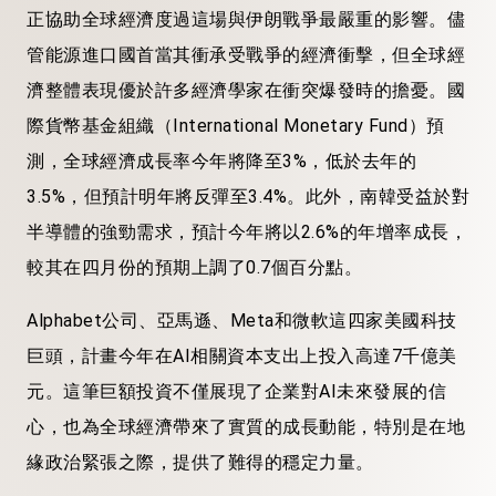
正協助全球經濟度過這場與伊朗戰爭最嚴重的影響。儘
管能源進口國首當其衝承受戰爭的經濟衝擊，但全球經
濟整體表現優於許多經濟學家在衝突爆發時的擔憂。國
際貨幣基金組織（International Monetary Fund）預
測，全球經濟成長率今年將降至3%，低於去年的
3.5%，但預計明年將反彈至3.4%。此外，南韓受益於對
半導體的強勁需求，預計今年將以2.6%的年增率成長，
較其在四月份的預期上調了0.7個百分點。
Alphabet公司、亞馬遜、Meta和微軟這四家美國科技
巨頭，計畫今年在AI相關資本支出上投入高達7千億美
元。這筆巨額投資不僅展現了企業對AI未來發展的信
心，也為全球經濟帶來了實質的成長動能，特別是在地
緣政治緊張之際，提供了難得的穩定力量。