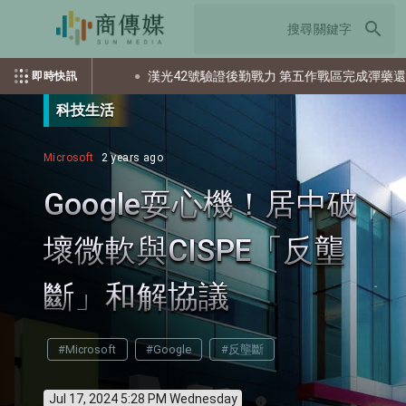
search
多少個資？
漢光42號驗證後勤戰力 第五作戰區完成彈藥還屯整備
即時快訊
科技生活
Microsoft
2 years ago
Google耍心機！居中破
壞微軟與CISPE「反壟
斷」和解協議
#Microsoft
#Google
#反壟斷
Jul 17, 2024 5:28 PM Wednesday
info