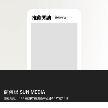
推薦閱讀
瀏覽更多
chevron_right
商傳媒 SUN MEDIA
總社地址：330 桃園市桃園區中正路1092號25樓
客服信箱：
sunmedia1010@gmail.com