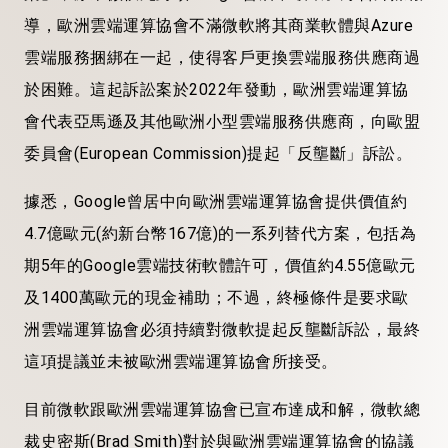
導，歐洲雲端運算協會不滿微軟將其商業軟體與Azure
雲端服務捆綁在一起，使得客戶更換雲端服務供應商過
於困難。這起訴訟案於2022年發動，歐洲雲端運算協
會代表亞馬遜及其他歐洲小型雲端服務供應商，向歐盟
委員會(European Commission)提起「反壟斷」訴訟。
據悉，Google曾居中向歐洲雲端運算協會提供價值約
4.7億歐元(約新台幣167億)的一系列替代方案，包括為
期5年的Google雲端技術軟體許可，價值約4.55億歐元
及1400萬歐元的現金補助；不過，終極條件是要求歐
洲雲端運算協會必須持續對微軟提起反壟斷訴訟，最終
這項提議並未被歐洲雲端運算協會所接受。
目前微軟跟歐洲雲端運算協會已宣布達成和解，微軟總
裁史密斯(Brad Smith)對於與歐洲雲端運算協會的協議