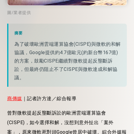
圖/業者提供
摘要
為了破壞歐洲雲端運算協會(CISPE)與微軟的和解
協議，Google提供約4.7億歐元(約新台幣167億)
的方案，鼓勵CISPE繼續對微軟提起反壟斷訴
訟，但最終仍阻止不了CISPE與微軟達成和解協
議。
商傳媒
｜記者許方達／綜合報導
曾對微軟提起反壟斷訴訟的歐洲雲端運算協會
(CISPE)，如今選擇和解，沒想到意外扯出「案外
案」，原來微軟死對頭Google曾居中破壞。綜合外媒報