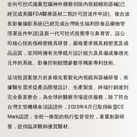
全向可控式拋棄型腦神外腫瘤切除內視鏡輔助器械(已
經完成美國FDA醫療器材二類許可證送件申請)、複合波
長影像攝影系統(已經完成台灣衛生福利部食品藥物管
理署送件申請)及新一代可控式視覺導引鼻胃管。該公
司核心技術係精密模具研發，嚴格要求模具精密度及成
品品質，並同時擁有光學鏡片設計能力及具備成像感光
元件的系統、影像控制韌體參數等獨家專利技術。
這項投資案致力於多樣化客製化內視鏡與器械研發，依
據醫生需求從產品開發設計、生產製造、終端行銷達到
完全垂直整合，為全球的醫療市場提供服務，除了符合
台灣主管機構各項認證外，2020年6月已取得歐盟CE
Mark認證，全程一條龍的執行監督管控，著重創新研
發，提供臨床醫師優質醫材。