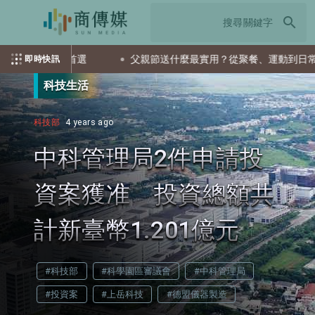
search
F會是首選
父親節送什麼最實用？從聚餐、運動到日常營養 4種
即時快訊
科技生活
科技部
4 years ago
中科管理局2件申請投
資案獲准 投資總額共
計新臺幣1.201億元
#科技部
#科學園區審議會
#中科管理局
#投資案
#上岳科技
#德盟儀器製造