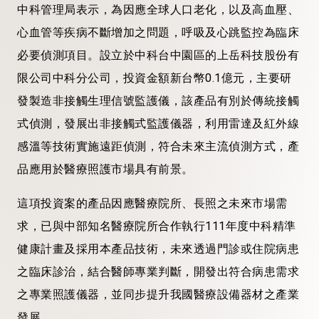
中科管理局表示，為因應全球人口老化，以及高血壓、
心血管等疾病不斷增加之問題，呼吸及心跳監控為臨床
必要偵測項目。設立於中科台中園區的上岳科技股份有
限公司中科分公司，投資金額新台幣0.1億元，主要研
發製造非接觸生理信號監護儀，該產品有別於傳統接觸
式偵測，發展出非接觸式監護儀器，利用雷達及紅外線
感溫等技術實施遠距偵測，符合未來主流偵測方式，產
品應用於醫療照護市場具有前景。
這項投資案的產品因應醫療院所、長照之未來市場需
求，已與中部知名醫療院所合作執行111年度中科精準
健康計畫及採用本產品技術，未來透過門診或住院病患
之臨床診治，結合醫師專業判斷，開發出符合病患需求
之專業照護儀器，並同步提升我國醫療設備器材之產業
發展。