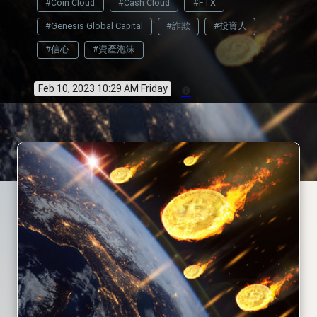
#Coin Cloud
#Cash Cloud
#FTX
#Genesis Global Capital
#詐欺
#投資人
#信心
#資產泡沫
Feb 10, 2023 10:29 AM Friday
info