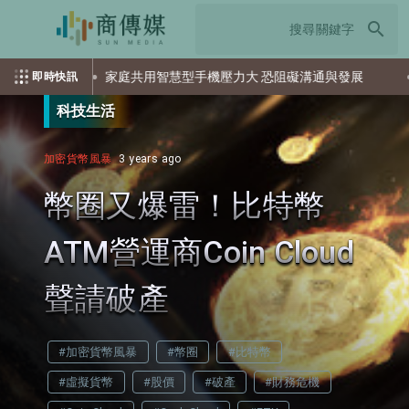
search
權
家庭共用智慧型手機壓力大 恐阻礙溝通與發展
英國
即時快訊
科技生活
加密貨幣風暴
3 years ago
幣圈又爆雷！比特幣
ATM營運商Coin Cloud
聲請破產
#加密貨幣風暴
#幣圈
#比特幣
#虛擬貨幣
#股價
#破產
#財務危機