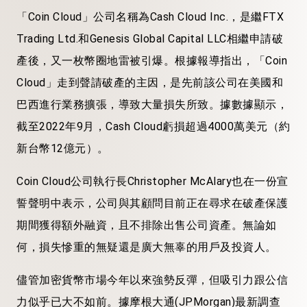
「Coin Cloud」公司名稱為Cash Cloud Inc.，是繼FTX
Trading Ltd.和Genesis Global Capital LLC相繼申請破
產後，又一枚幣圈地雷被引爆。根據報導指出，「Coin
Cloud」走到聲請破產的主因，是先前該公司在美國和
巴西進行業務擴張，導致大量損失所致。據數據顯示，
截至2022年9月，Cash Cloud虧損超過4000萬美元（約
新台幣12億元）。
Coin Cloud公司執行長Christopher McAlary也在一份宣
誓聲明中表示，公司與其顧問目前正在尋求在破產保護
期間獲得額外融資，且不排除出售公司資產。無論如
何，損失慘重的無疑還是廣大無辜的用戶及投資人。
儘管加密貨幣市場今年以來強勢反彈，但吸引力跟公信
力似乎已大不如前。據摩根大通(JPMorgan)最新調查