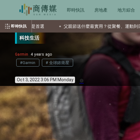
即時快訊
房地產
地方綜合
選
父親節送什麼最實用？從聚餐、運動到日常營養 4種送禮選
即時快訊
科技生活
Garmin
4 years ago
#Garmin
# 全球銥衛星
Oct 3, 2022 3:06 PM Monday
info