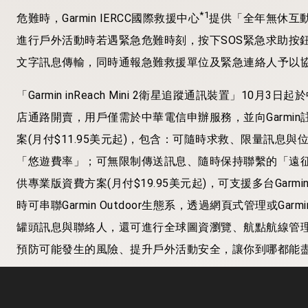
*1
危難時，Garmin IERCC國際救援中心
提供「全年無休互
進行戶外活動時若遇緊急危難時刻，按下SOS緊急求助按
文字訊息傳輸，同時通報急難救援單位及緊急連絡人予以
「Garmin inReach Mini 2衛星追蹤通訊裝置」10月
店通路開賣，用戶僅需於中華電信申辦服務，並向Garmi
案(月付$11.95美元起)，包含：可隨時求救、限量訊息
「悠遊費率」；可無限制傳送訊息、隨時保持聯繫的「遠
供專業版資費方案(月付$19.95美元起)，可支援多台Garm
時可串聯Garmin Outdoor生態系，透過網頁式管理或Gar
罐頭訊息與聯絡人，還可進行全球圖資瀏覽、航點航線管理，
預防可能發生的風險、提升戶外活動安全，讓你到哪都能