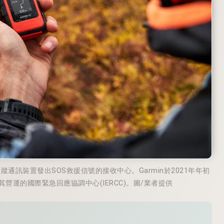
i 2衛星追蹤通訊裝置發出SOS救援信號的接收中心。Garmin於2021年年初
及其營運的國際緊急回應協調中心(IERCC)。圖/業者提供