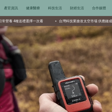
產官資訊
健康醫療
科技生活
財經生活
合作媒體
擇一次看
台灣科技業搶攻太空市場 供應鏈成全球要角新星