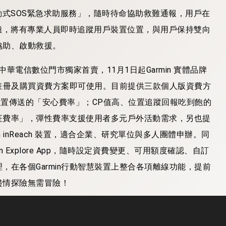
動式SOS緊急求助服務」，隨時待命協助救難通報，用戶在
鈕，將有專業人員即時追蹤用戶裝置位置，與用戶保持雙向
協助、啟動救援。
3日起於中華電信數位門市獨家首賣，11月1日起Garmin 實體品牌
n註冊及購買資費方案即可使用。目前提供三款個人版資費方
與位置傳送的「安心費率」；CP值高、位置追蹤回報吃到飽的
征費率」，彈性費率支援使用者多元戶外活動需求，另也提
in inReach 裝置，適合企業、研究單位與多人團體申辦。同
min Explore App，隨時設定資費變更、可用額度確認、自訂
在各個Garmin行動智慧裝置上整合各項離線功能，提前
盡情探險無需冒險！