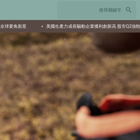
search
美國生產力成長驅動企業獲利創新高 股市Q2強勁反彈
日本T