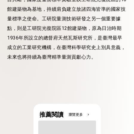
館建築物為基地，持續肩負建立放諸四海皆準的國家技
量標準之使命。工研院量測技術研發之另一個重要據
點，則是工研院光復院區12館建築物，原為日治時期
1936年所設立的總督府天然瓦斯研究所，是臺灣最早
成立的工業研究機構，在臺灣科學研究史上別具意義，
未來也將持續為臺灣精準量測貢獻心力。
推薦閱讀
瀏覽更多
chevron_right