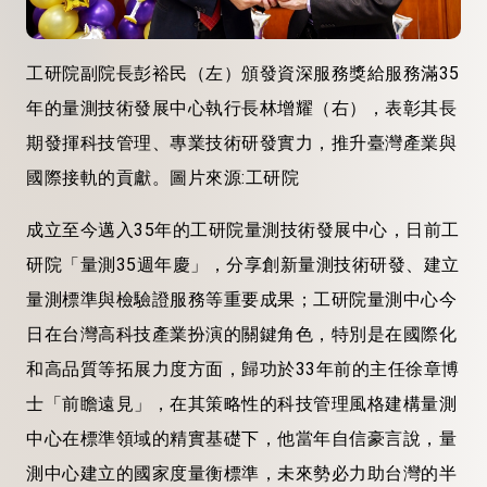
工研院副院長彭裕民（左）頒發資深服務獎給服務滿35
年的量測技術發展中心執行長林增耀（右），表彰其長
期發揮科技管理、專業技術研發實力，推升臺灣產業與
國際接軌的貢獻。圖片來源:工研院
成立至今邁入35年的工研院量測技術發展中心，日前工
研院「量測35週年慶」，分享創新量測技術研發、建立
量測標準與檢驗證服務等重要成果；工研院量測中心今
日在台灣高科技產業扮演的關鍵角色，特別是在國際化
和高品質等拓展力度方面，歸功於33年前的主任徐章博
士「前瞻遠見」，在其策略性的科技管理風格建構量測
中心在標準領域的精實基礎下，他當年自信豪言說，量
測中心建立的國家度量衡標準，未來勢必力助台灣的半