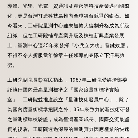
導體、光學、光電、資通訊及精密等科技產業邁向國際
化，更是台灣打造科技島推向全球舞台競爭的礎石。如
今看來，工研院量測中心雖未被擴大編制升格成為所級
組織，但在工研院輔導產業升級及扶植新興產業發展
上，量測中心這35年來發揮「小兵立大功」關鍵效應，
不得不令人折服當年徐章主任領導的團隊立下汗馬功
勞。
工研院副院長彭裕民指出， 1987年工研院受經濟部委
託執行國內最高量測標準之「國家度量衡標準實驗
室」，工研院並推進設立「量測技術發展中心」，除了
為國內度量衡標準把關之外，35年來致力於新技術研發
之量測標準檢驗證，成為臺灣產業成長、國際交流最堅
實的後盾。工研院透過深厚的量測實力因應產業的快速