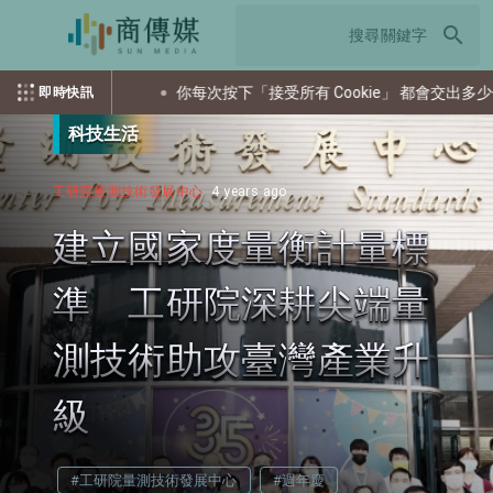
search
難
你每次按下「接受所有 Cookie」 都會交出多少個資？
即時快訊
科技生活
工研院量測技術發展中心
4 years ago
建立國家度量衡計量標
準 工研院深耕尖端量
測技術助攻臺灣產業升
級
#工研院量測技術發展中心
#週年慶