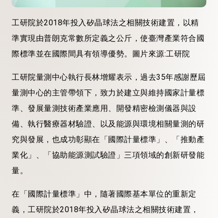
工研院於2018年投入矽晶球法之相關技術建置，以精
準實現由普朗克常數所定義之公斤，使臺灣產業符合國
際標準並在國際間具有領導優勢。圖片來源:工研院
工研院量測中心執行長林增耀表示，過去35年感謝歷屆
量測中心的主管帶領下，致力於建立與維持國家計量標
準、發展量測技術產業應用、開發精密檢測儀器與設
備、執行醫療器材驗證、以及能源與環境相關量測的研
究與發展，也成功彰顯在「國際計量標準」、「推動產
業化」、「協助能源測試驗證」三項領域的創新研發能
量。
在「國際計量標準」中，隨著國際基本單位的重新定
義，工研院於2018年投入矽晶球法之相關技術建置，