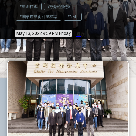
#量測標準
#檢驗證服務
#國家度量衡計量標準
#NML
May 13, 2022 9:59 PM Friday
info