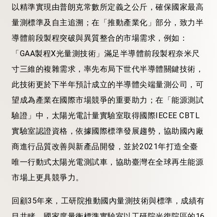
以精準實現由普朗克常數所定義之公斤，確保國家最高
量測標準及自主追溯；在「推動產業化」部分，致力半
導體前段製程突破與異質整合的市場需求，例如：
「GAA製程X光量測技術」滿足半導體前段製程奈米尺
寸三維的複雜需求，率先布局下世代半導體關鍵技術，
此技術更於下半年預計成立的半導體尖端量測公司，可
望成為產業在國際市場競爭的重要助力；在「能源測試
驗證」中，太陽光電計量實驗室取得國際IECEE CBTL
實驗室認證資格，依據國際標準發展趨勢，協助國內廠
商進行品質改善與新產品開發，並於2021年打造全臺
唯一行動式太陽光電測試車，協助臺灣在全球再生能源
市場上更具競爭力。
回顧35年來，工研院推動國內量測技術與標準，成績有
目共睹，國家度量衡標準實驗室以工研院光復院區的16