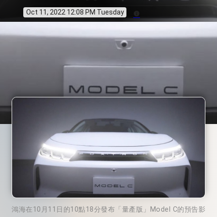
Oct 11, 2022 12:08 PM Tuesday
info
鴻海在10月11日的10點18分發布「量產版」Model C的預告影