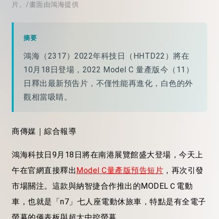
片。/畫面由鴻海提供
摘要
鴻海（2317）2022年科技日（HHTD22）將在
10月18日登場，2022 Model C 量產版今（11）
日釋出最新預告片，不僅性能再進化，白色的外
觀相當吸睛。
商傳媒｜綜合報導
鴻海科技日9月18日將在南港展覽館盛大登場，今天上
午在官網直接釋出
Model C量產版預告短片
，再次引發
市場關注。這款與納智捷合作推出的MODELＣ電動
車，也就是「n7」七人座電動休旅車，特點是有全電子
螢幕的儀表板與超大中控螢幕。