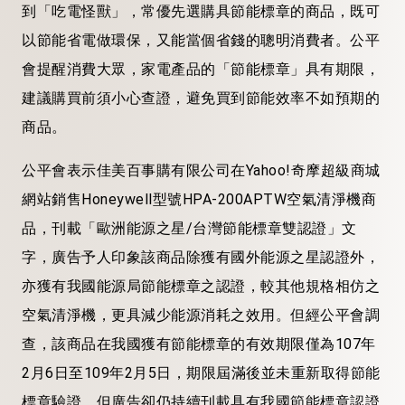
到「吃電怪獸」，常優先選購具節能標章的商品，既可
以節能省電做環保，又能當個省錢的聰明消費者。公平
會提醒消費大眾，家電產品的「節能標章」具有期限，
建議購買前須小心查證，避免買到節能效率不如預期的
商品。
公平會表示佳美百事購有限公司在Yahoo!奇摩超級商城
網站銷售Honeywell型號HPA-200APTW空氣清淨機商
品，刊載「歐洲能源之星/台灣節能標章雙認證」文
字，廣告予人印象該商品除獲有國外能源之星認證外，
亦獲有我國能源局節能標章之認證，較其他規格相仿之
空氣清淨機，更具減少能源消耗之效用。但經公平會調
查，該商品在我國獲有節能標章的有效期限僅為107年
2月6日至109年2月5日，期限屆滿後並未重新取得節能
標章驗證，但廣告卻仍持續刊載具有我國節能標章認證