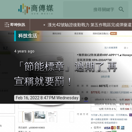
search
出多少個資？
漢光42號驗證後勤戰力 第五作戰區完成彈藥還屯整
即時快訊
科技生活
4 years ago
「節能標章」過期了 再
宣稱就要罰！
Feb 16, 2022 8:47 PM Wednesday
info