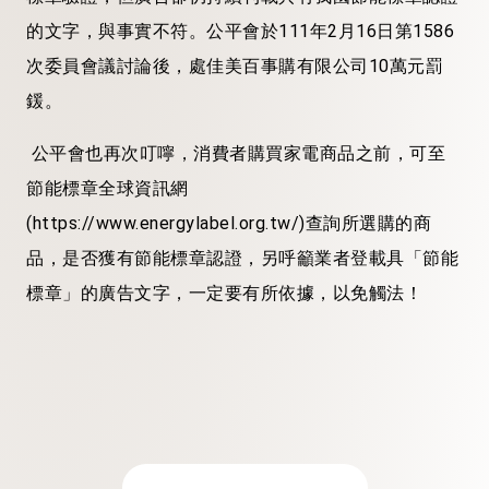
的文字，與事實不符。公平會於111年2月16日第1586
次委員會議討論後，處佳美百事購有限公司10萬元罰
鍰。
公平會也再次叮嚀，消費者購買家電商品之前，可至
節能標章全球資訊網
(https://www.energylabel.org.tw/)查詢所選購的商
品，是否獲有節能標章認證，另呼籲業者登載具「節能
標章」的廣告文字，一定要有所依據，以免觸法！