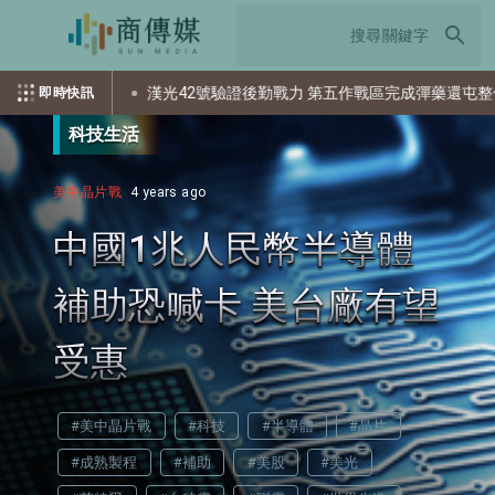
search
？
漢光42號驗證後勤戰力 第五作戰區完成彈藥還屯整備
即時快訊
科技生活
美中晶片戰
4 years ago
中國1兆人民幣半導體
補助恐喊卡 美台廠有望
受惠
#美中晶片戰
#科技
#半導體
#晶片
#成熟製程
#補助
#美股
#美光