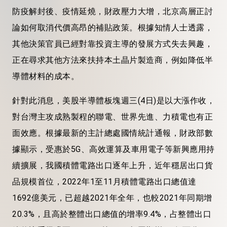
防疫解封後、疫情延燒，財政壓力大增，北京高層正討
論如何取消代價高昂的補貼政策。根據知情人士透露，
其他決策官員已經對靠投資主導的發展方式失去興趣，
正在尋求其他方法來扶持本土晶片製造商，例如降低半
導體材料的成本。
針對此消息，美股半導體板塊週三(4日)是以大漲作收，
對台灣主攻成熟製程的聯電、世界先進、力積電也有正
面效應。根據最新的主計總處國情統計通報，財政部數
據顯示，受惠於5G、高效運算及車用電子等新興應用持
續擴展，我國積體電路出口逐年上升，近年穩居出口貨
品規模首位，2022年1至11月積體電路出口總值達
1692億美元，已超越2021年全年，也較2021年同期增
20.3%，且高於整體出口總值的增率9.4%，占整體出口