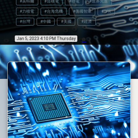
#英特爾
#台積電
#聯電
#世界先進
#力積電
#台海危機
#美國智庫
#CFR
#台灣
#中國
#美國
#經濟
Jan 5, 2023 4:10 PM Thursday
info