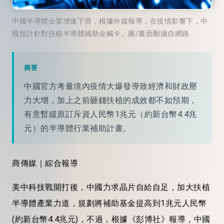
中國半導體企業增速下滑，根據外媒報導，在疫情影響下，中
國預計針對扶植半導體補助金喊卡。圖/畫面翻攝自網路
摘要
中國官方考量境內疫情大爆發導致經濟和財政壓
力大增，加上之前砸錢扶植的成效都不如預期，
有意暫緩原訂斥資人民幣1兆元（約新台幣4.4兆
元）的半導體行業補助計畫。
商傳媒｜綜合報導
美中科技戰開打後，中國力求晶片自給自足，加大扶植
半導體產業力道，規劃將補助基金提高到1兆元人民幣
(約新台幣4.4兆元)，不過，根據《彭博社》報導，中國