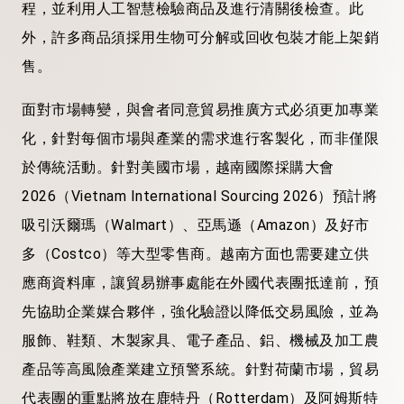
程，並利用人工智慧檢驗商品及進行清關後檢查。此
外，許多商品須採用生物可分解或回收包裝才能上架銷
售。
面對市場轉變，與會者同意貿易推廣方式必須更加專業
化，針對每個市場與產業的需求進行客製化，而非僅限
於傳統活動。針對美國市場，越南國際採購大會
2026（Vietnam International Sourcing 2026）預計將
吸引沃爾瑪（Walmart）、亞馬遜（Amazon）及好市
多（Costco）等大型零售商。越南方面也需要建立供
應商資料庫，讓貿易辦事處能在外國代表團抵達前，預
先協助企業媒合夥伴，強化驗證以降低交易風險，並為
服飾、鞋類、木製家具、電子產品、鋁、機械及加工農
產品等高風險產業建立預警系統。針對荷蘭市場，貿易
代表團的重點將放在鹿特丹（Rotterdam）及阿姆斯特