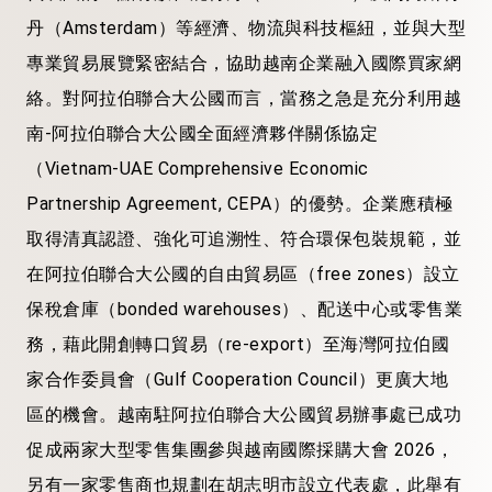
丹（Amsterdam）等經濟、物流與科技樞紐，並與大型
專業貿易展覽緊密結合，協助越南企業融入國際買家網
絡。對阿拉伯聯合大公國而言，當務之急是充分利用越
南-阿拉伯聯合大公國全面經濟夥伴關係協定
（Vietnam-UAE Comprehensive Economic
Partnership Agreement, CEPA）的優勢。企業應積極
取得清真認證、強化可追溯性、符合環保包裝規範，並
在阿拉伯聯合大公國的自由貿易區（free zones）設立
保稅倉庫（bonded warehouses）、配送中心或零售業
務，藉此開創轉口貿易（re-export）至海灣阿拉伯國
家合作委員會（Gulf Cooperation Council）更廣大地
區的機會。越南駐阿拉伯聯合大公國貿易辦事處已成功
促成兩家大型零售集團參與越南國際採購大會 2026，
另有一家零售商也規劃在胡志明市設立代表處，此舉有