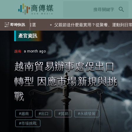
search
會是首選
父親節送什麼最實用？從聚餐、運動到日常營養 4種
即時快訊
產官資訊
越南
a month ago
越南貿易辦事處促出口
轉型 因應市場新規與挑
戰
#越南
#出口
#貿易
#永續發展
#市場挑戰