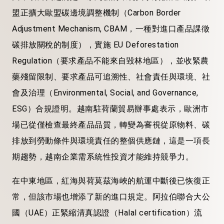
盟正擴大歐盟碳邊境調整機制（Carbon Border
Adjustment Mechanism, CBAM，一種對進口產品課徵
碳排放關稅的制度），實施 EU Deforestation
Regulation（要求產品不能來自毀林地區），並收緊農
藥殘留限制、要求產品可追溯性、社會責任與環境、社
會及治理（Environmental, Social, and Governance,
ESG）合規證明。越南駐荷蘭貿易辦事處表示，歐洲市
場已從僅檢查最終產品品質，轉變為審視從原物料、碳
排放到勞動條件與環境責任的整個供應鏈，這是一項長
期趨勢，越南企業需系統性投資才能維持競爭力。
在中東地區，紅海與荷莫茲海峽的航運中斷後已恢復正
常，但該市場也增添了新的進口規定。阿拉伯聯合大公
國（UAE）正緊縮清真認證（Halal certification）流