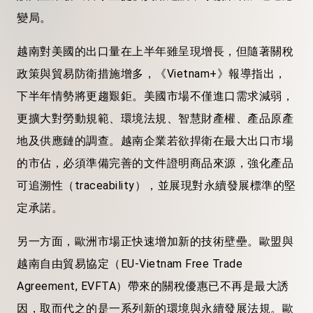
變局。
越南對美國的出口量在上半年雖呈現增長，但隨著關稅
政策與貿易防衛措施增多，《Vietnam+》報導指出，
下半年情勢將更趨艱鉅。美國市場不僅進口需求減弱，
更擴大對勞動規範、環境法規、智慧財產權、產品原產
地及供應鏈的調查。越南企業若欲捍衛在最大出口市場
的市佔，必須準備完善的文件證明商品來源，強化產品
可追溯性（traceability），並展現對永續發展標準的堅
定承諾。
另一方面，歐洲市場正快速增加新的技術壁壘。歐盟與
越南自由貿易協定（EU-Vietnam Free Trade
Agreement, EVFTA）帶來的關稅優惠已不再是最大誘
因，取而代之的是一系列新的環境與永續發展法規。歐