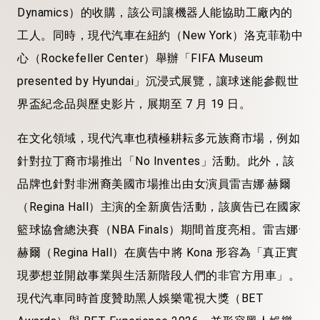
Dynamics）的收購，該公司讓機器人能協助工廠內的
工人。同時，現代汽車在紐約（New York）洛克菲勒中
心（Rockefeller Center）舉辦「FIFA Museum
presented by Hyundai」沉浸式展覽，讓球迷能參觀世
界盃紀念品與歷史影片，展期至 7 月 19 日。
在文化領域，現代汽車也積極耕耘多元族裔市場，例如
針對拉丁裔市場推出「No Inventes」活動。此外，該
品牌也針對非洲裔美國市場推出由女演員雷吉娜·赫爾
（Regina Hall）主演的全新廣告活動，該廣告已在國家
籃球協會總決賽（NBA Finals）期間首度亮相。雷吉娜·
赫爾（Regina Hall）在廣告中將 Kona 形容為「真正實
現夢想並開啟事業與生活新階段人們的非官方用車」。
現代汽車同時首度贊助黑人娛樂電視大獎（BET