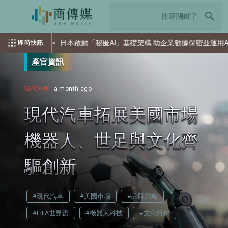
search
擊
日本啟動「秘匿AI」基礎架構 助企業數據保密並運用AI
即時快訊
產官資訊
現代汽車
a month ago
現代汽車拓展美國市場
機器人、世足與文化齊
驅創新
#現代汽車
#美國市場
#品牌策略
#FIFA世界盃
#機器人科技
#文化行銷