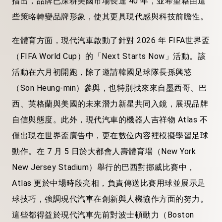
指出，品牌已深耕美國市場長達 40 年，並希望藉由這
些策略轉變品牌形象，使其更具現代感與科技前瞻性。
在體育方面，現代汽車啟動了針對 2026 年 FIFA世界盃
（FIFA World Cup）的「Next Starts Now」活動。該
活動在六月初開跑，除了邀請韓國足球隊長孫興慜
（Son Heung-min）參與，也特別找來來自墨西哥、巴
西、英格蘭與美國的未來潛力新星共同入鏡，展現品牌
自信與態度。此外，現代汽車的機器人吉祥物 Atlas 不
僅出現在世界盃廣告中，更在數位內容裡模擬學習足球
動作。在 7 月 5 日於大都會人壽體育場（New York
New Jersey Stadium）舉行的巴西對挪威比賽中，
Atlas 更於中場時段亮相，負責傳送比賽用球並展示足
球技巧，強調現代汽車在創新與人機協作方面的努力。
這些都得益於現代汽車先前對波士頓動力（Boston