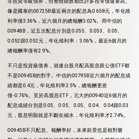
非投資等級債券，但整體績效都比許多投等債還要高。
像是國泰的00725B最近兩次的配息為0.658元，年化殖
利率僅3.36%，近六個月的總報酬3.02%。而中信的
00948B，近五次配息分別是0.055、0.053、0.05、
0.052跟0.052元，年化殖利率：3.06%，最近6個月的
總報酬率僅有2.9%。
不只是投資級債券，就連台股月配高股息跟公債ETF都
不是00945B的對手。中信的00795B近六個月的配息成
績都是0.4元，年化殖利率2.5%，總報酬更差
僅-0.76%。至於高股息ETF，元大的00940近6個月的
配息成績分別是0.05、0.05、0.05、0.04、0.04跟0.03
元，股息明顯就是不斷在縮水，年化殖利率才2.74%。
00945B不只配息、報酬率好，未來前景也是相對樂