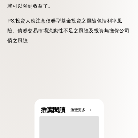
就可以領到收益了。
PS:投資人應注意債券型基金投資之風險包括利率風
險、債券交易市場流動性不足之風險及投資無擔保公司
債之風險
推薦閱讀
瀏覽更多
chevron_right