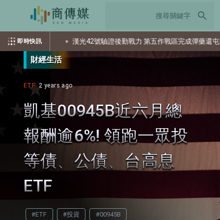
search
資？
漢光42號驗證後勤戰力 第五作戰區完成彈藥還屯整備
即時快訊
財經生活
ETF
2 years ago
凱基00945B近六月總
報酬逾6%! 領跑一眾投
等債、公債、台高息
ETF
#ETF
#投資
#00945B