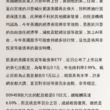
美國總統當選人川普即將上台，展開他的第二任期，重
返白宮後的川普喊出要讓美國再次偉大，預料將施行貿
易保護主義，此舉雖不利於其他國家發展，但投資機構
均認為，今年美國的經濟表現將非常強勁，受惠於川普
的自由放任經濟學，減稅及鬆綁法規等政策，加上AI革
命，今年美國股市可能會持續多頭行情，這也是佈局非
投資等級債券的最佳時機。
凱基的美國非投資等級債券ETF，近日公布了上市以來
的第七次配息，為每單位0.1元，年化殖利率3.99%。截
止目前為止股息都在0.1元以上，相當具有水準，許多
網友都大讚、直言對非頭等債完全改觀、非常穩定。
00945B前六次的配息都是0.102元，總報酬高達
6.09%，而且填息率百分之百，成績相當優異。雖然是