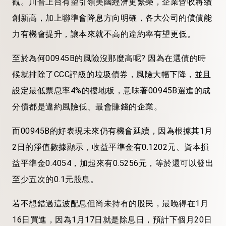
觀。川普上台有望引領美國經濟更繁榮，企業營收將續
創新高，加上聯準會降息方向明確，各大公司的償債能
力有機會提升，讓本來就不高的違約率有望更低。
至於為何00945B的風險沒那麼高呢? 因為在選債的時
候就排除了CCC評級的垃圾債券，風險大幅下降，並且
設定最低票息率4%的樓地板，意味著00945B選進的成
分債都是違約風險低、最會賺錢的企業。
而00945B的好表現未來仍有機會延續，因為根據其1月
2日的淨值數據顯示，收益平準金有0.1202元、資本損
益平準金0.4054，加起來有0.5256元，等於還可以發出
至少五次的0.1元股息。
若不想錯過這波配息但尚未持有的股民，最晚得在1月
16日買進，因為1月17日就是除息日，預計下個月20日