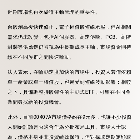
近期市場也再次驗證主動管理的重要性。
台股創高後快速修正，電子權值股短線承壓，但AI相關
需求仍未改變，包括AI伺服器、高速傳輸、PCB、高階
封裝等供應鏈仍被視為中長期成長主軸，市場資金則持
續在不同族群之間快速輪動。
法人表示，在輪動速度加快的市場中，投資人若僅依賴
單一產業或單一權值股，容易受到短線波動影響；相較
之下，具備調整持股彈性的主動式ETF，可望在不同產
業間尋找新的投資機會。
此外，目前00407A市場價格約在9元多，也讓不少投資
人開始討論是否適合作為分批布局工具。市場人士認
為，價格本身並非投資績效保證，但對採取定期定額或