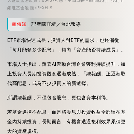
大盤震盪怎麼買？00407A 憑「主動成長＋時間複利」獲利全
鎖進基金池 圖/PEXELS
商傳媒
｜記者陳宜靖／台北報導
ETF市場快速成長，投資人對ETF的需求，也逐漸從
「每月能領多少配息」，轉向「資產能否持續成長」。
市場人士指出，隨著AI帶動台灣企業獲利持續提升，加
上投資人長期投資觀念逐漸成熟，「總報酬」正逐漸取
代高配息，成為不少投資人的新選擇。
所謂總報酬，不僅包含股息，更包含資本利得。
若基金選擇不配息，而是將股息與投資收益全部留在基
金內持續投資，長期而言，有機會透過複利效果累積更
大的資產規模。