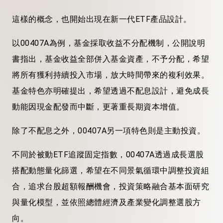
這樣的概念，也開始出現在新一代ETF產品設計。
以00407A為例，基金採取收益不分配機制，公開說明
書指出，基金收益全部併入基金資產，不予分配，希望
將所有獲利持續投入市場，放大時間帶來的複利效果。
基金特色亦明確提出，希望透過不配息設計，避免成長
動能因現金配發而中斷，更著重長期資本增值。
除了不配息之外，00407A另一項特色則是主動投資。
不同於被動ETF追蹤固定指數，00407A透過成長選股
搭配動態量化篩選，希望在不同景氣循環中調整投資組
合，追求台股超額報酬機會，投資策略融合基本面研究
與量化模型，並依照總體經濟及產業變化調整選股方
向。