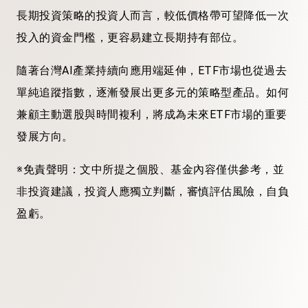
長期投資策略的投資人而言，較低價格帶可望降低一次
投入的資金門檻，更容易建立長期持有部位。
隨著台灣AI產業持續向應用端延伸，ETF市場也從過去
單純追蹤指數，逐漸發展出更多元的策略型產品。如何
兼顧主動選股與時間複利，將成為未來ETF市場的重要
發展方向。
※免責聲明：文中所提之個股、基金內容僅供參考，並
非投資建議，投資人應獨立判斷，審慎評估風險，自負
盈虧。