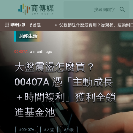
search
TF會是首選
父親節送什麼最實用？從聚餐、運動到日常營養 
即時快訊
財經生活
00407A
a month ago
大盤震盪怎麼買？
00407A 憑「主動成長
＋時間複利」獲利全鎖
進基金池
#00407A
#大盤
#台股