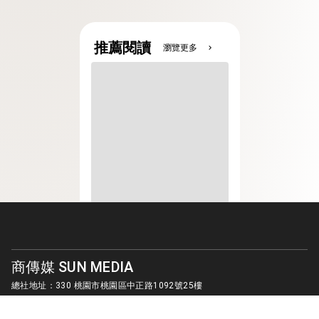
推薦閱讀
瀏覽更多
chevron_right
商傳媒 SUN MEDIA
總社地址：330 桃園市桃園區中正路1092號25樓
客服信箱：
sunmedia1010@gmail.com