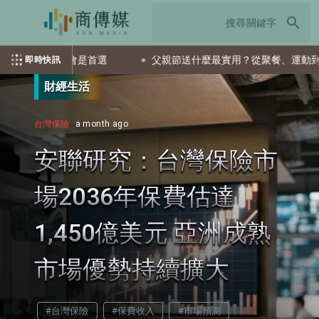
search
檔ETF會是首選
父親節送什麼最實用？從聚餐、運動到日常營養
即時快訊
財經生活
台灣保險
a month ago
安聯研究：台灣保險市
場2036年保費估達
1,450億美元 亞洲成熟
市場優勢持續擴大
#台灣保險
#保費收入
#市場預測