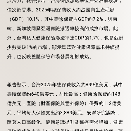
展潛力。報告指出，台灣保險滲透率位居亞洲前段班，
僅次於香港。2025年總保費收入約占國內生產毛額
（GDP）10.1%，其中壽險保費占GDP約7.2%，與南
韓、新加坡同屬亞洲壽險滲透率較高的成熟市場。此
外，台灣私人健康保險滲透率達GDP的1.7%，也是亞洲
少數突破1%的市場，顯示民眾對健康保障需求持續提
升，也反映整體保險市場發展相對成熟。
報告顯示，台灣2025年總保費收入約899億美元，其中
壽險保費約640億美元，占比最高；健康險保費約148
億美元；產險（財產保險與意外保險）保費約112億美
元，平均每人保險支出約3,889美元。安聯研究認為，
隨著人口高齡化、健康意識提升及醫療需求增加，健康