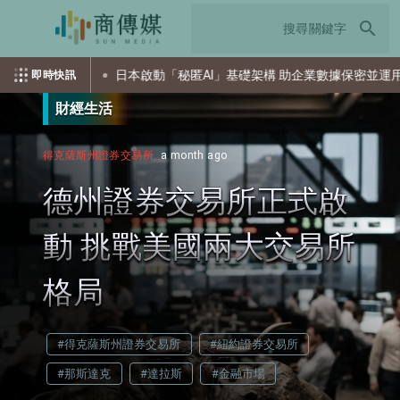
search
攻擊
日本啟動「秘匿AI」基礎架構 助企業數據保密並運用AI
即時快訊
財經生活
得克薩斯州證券交易所
a month ago
德州證券交易所正式啟
動 挑戰美國兩大交易所
格局
#得克薩斯州證券交易所
#紐約證券交易所
#那斯達克
#達拉斯
#金融市場