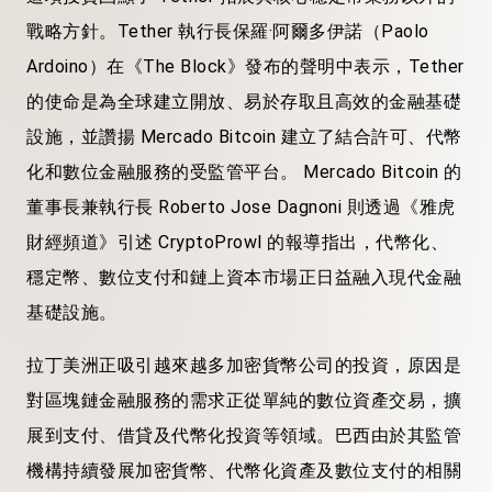
戰略方針。Tether 執行長保羅·阿爾多伊諾（Paolo
Ardoino）在《The Block》發布的聲明中表示，Tether
的使命是為全球建立開放、易於存取且高效的金融基礎
設施，並讚揚 Mercado Bitcoin 建立了結合許可、代幣
化和數位金融服務的受監管平台。 Mercado Bitcoin 的
董事長兼執行長 Roberto Jose Dagnoni 則透過《雅虎
財經頻道》引述 CryptoProwl 的報導指出，代幣化、
穩定幣、數位支付和鏈上資本市場正日益融入現代金融
基礎設施。
拉丁美洲正吸引越來越多加密貨幣公司的投資，原因是
對區塊鏈金融服務的需求正從單純的數位資產交易，擴
展到支付、借貸及代幣化投資等領域。巴西由於其監管
機構持續發展加密貨幣、代幣化資產及數位支付的相關