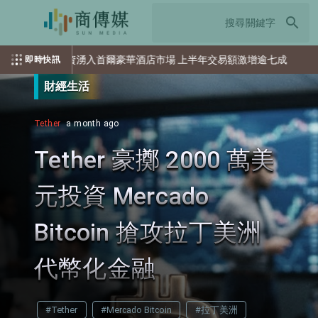
search
外資湧入首爾豪華酒店市場 上半年交易額激增逾七成
馬斯
即時快訊
財經生活
Tether
a month ago
Tether 豪擲 2000 萬美
元投資 Mercado
Bitcoin 搶攻拉丁美洲
代幣化金融
#Tether
#Mercado Bitcoin
#拉丁美洲