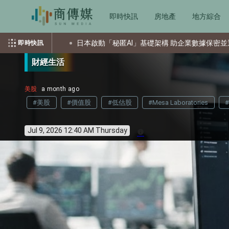
即時快訊
房地產
地方綜合
日本啟動「秘匿AI」基礎架構 助企業數據保密並運用AI
索尼
即時快訊
財經生活
美股
a month ago
#美股
#價值股
#低估股
#Mesa Laboratories
#
Jul 9, 2026 12:40 AM Thursday
info