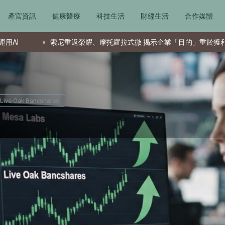
產官資訊
健康醫療
科技生活
財經生活
合作媒體
重返榮耀、摩托羅拉式微 揭示企業「目的」重於獲利
夏普AQ
Live Oak Bancshares