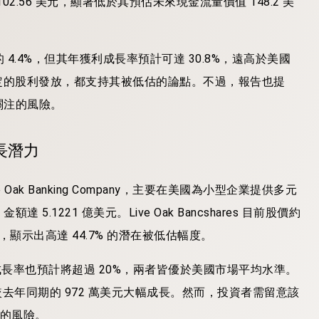
為 102.56 美元，顯著低於其預估未來現金流量價值 148.2 美
較慢的 4.4%，但其年獲利成長率預計可達 30.8%，遠高於美國
穩定的股利發放，都支持其被低估的論點。不過，報告也提
關注的風險。
成長潛力
ve Oak Banking Company，主要在美國為小型企業提供多元
221 億美元。Live Oak Bancshares 目前股價約
元，顯示出高達 44.7% 的潛在被低估幅度。
%，年營收成長率也預計將超過 20%，兩者皆優於美國市場平均水準。
元，較去年同期的 972 萬美元大幅成長。然而，投資者需留意該
來的風險。