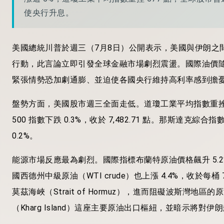
使央行升息。
美國總統川普於週三（7月8日）公開表示，美國與伊朗之
行動，此言論立即引發全球金融市場劇烈震盪。國際油價
緊張情勢恐加劇通膨、並迫使各國央行維持高利率感到擔
盤勢方面，美國股市週三全面走低。道瓊工業平均指數重挫 577 
500 指數下跌 0.3%，收於 7,482.71 點。那斯
0.2%。
能源市場反應最為劇烈。國際指標布蘭特原油價格飆升 5.2%，
國西德州中級原油（WTI crude）也上漲 4.4%，收於每
莫茲海峽（Strait of Hormuz），進而阻礙波斯
（Kharg Island）這座主要原油出口樞紐，並暗示將