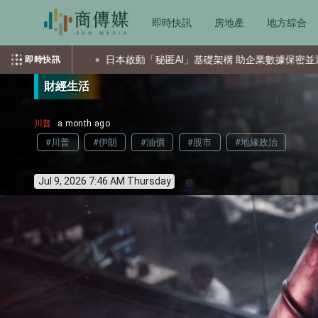
即時快訊
房地產
地方綜合
日本啟動「秘匿AI」基礎架構 助企業數據保密並運用AI
索
即時快訊
財經生活
川普
a month ago
#川普
#伊朗
#油價
#股市
#地緣政治
Jul 9, 2026 7:46 AM Thursday
info