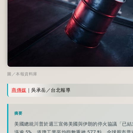
圖／本報資料庫
商傳媒
｜吳承岳／台北報導
摘要
美國總統川普於週三宣佈美國與伊朗的停火協議「已結
漲逾 5%，道瓊工業平均指數重挫 577 點，全球股