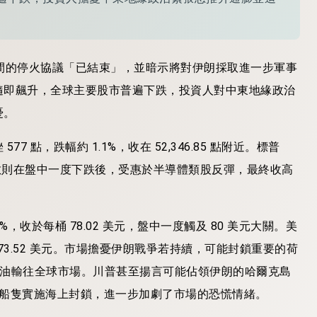
間的停火協議「已結束」，並暗示將對伊朗採取進一步軍事
隨即飆升，全球主要股市普遍下跌，投資人對中東地緣政治
憂。
點，跌幅約 1.1%，收在 52,346.85 點附近。標普
達克綜合指數則在盤中一度下跌後，受惠於半導體類股反彈，最終收高
收於每桶 78.02 美元，盤中一度觸及 80 美元大關。美
桶 73.52 美元。市場擔憂伊朗戰爭若持續，可能封鎖重要的荷
灣地區的原油輸往全球市場。川普甚至揚言可能佔領伊朗的哈爾克島
對伊朗船隻實施海上封鎖，進一步加劇了市場的恐慌情緒。