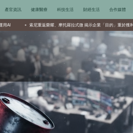
產官資訊
健康醫療
科技生活
財經生活
合作媒體
尼重返榮耀、摩托羅拉式微 揭示企業「目的」重於獲利
夏普A