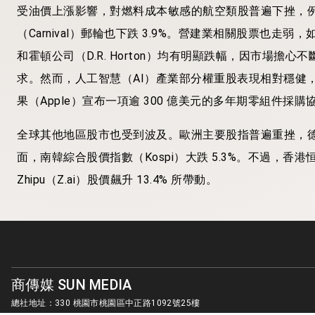
受油價上漲影響，對燃料成本敏感的航空類股普遍下挫，例如美國航空
（Carnival）郵輪也下跌 3.9%。營建業相關股票也走弱，如 Bui
和霍頓公司（D.R. Horton）均有明顯跌幅，因市場
求。然而，人工智慧（AI）產業部分權重股表現相對穩健，輝達（
果（Apple）宣布一項逾 300 億美元的多年期零組件採
全球其他地區股市也受到波及。歐洲主要股指普遍重挫，德國D
面，南韓綜合股價指數（Kospi）大跌 5.3%。不過，香
Zhipu（Z.ai）股價飆升 13.4% 所帶動。
商傳媒 SUN MEDIA
總社地址：330 桃園市桃園區中正路1092號25樓