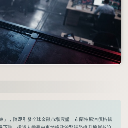
束」，隨即引發全球金融市場震盪，布蘭特原油價格飆
市普遍下跌，投資人擔憂中東地緣政治緊張恐推升通膨並迫