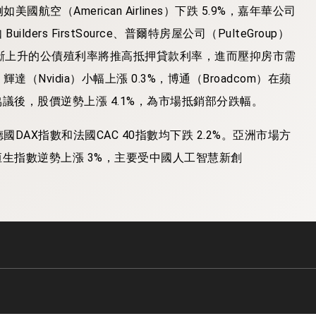
（American Airlines）下跌 5.9%，嘉年華公司
lders FirstSource、普爾特房屋公司（PulteGroup）
擔心不斷上升的公債殖利率將推高抵押貸款利率，進而壓抑房市需
Nvidia）小幅上漲 0.3%，博通（Broadcom）在蘋
購協議後，股價逆勢上漲 4.1%，為市場抵銷部分跌幅。
AX指數和法國CAC 40指數均下跌 2.2%。亞洲市場方
港恒生指數逆勢上漲 3%，主要受中國人工智慧新創