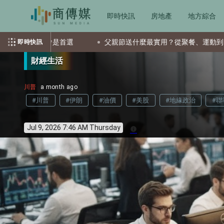
即時快訊
房地產
地方綜合
首選
父親節送什麼最實用？從聚餐、運動到日常營養 4種送禮選
即時快訊
財經生活
川普
a month ago
#川普
#伊朗
#油價
#美股
#地緣政治
#聯
Jul 9, 2026 7:46 AM Thursday
info