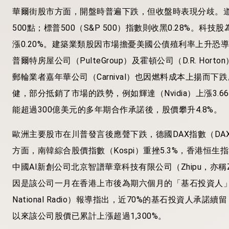
華爾街股市方面，開盤時普遍下跌，但收盤時表現分歧。道
500點；標普500（S&P 500）指數則收黑0.28%。科技股
漲0.20%。建築業類股因市場擔憂美國公債殖利率上升恐導致房貸利
普爾特房屋公司（PulteGroup）及霍頓公司（D.R. Horto
郵輪業者嘉年華公司（Carnival）也因燃料成本上揚而
健，部分抵銷了市場的跌勢，例如輝達（Nvidia）上漲3.66
能超過300億美元的多年期合作承諾後，股價攀升4.8%。
歐洲主要股市在川普發言後應聲下跌，德國DAX指數（DAX）和
方面，南韓綜合股價指數（Kospi）重挫5.3%，香港恒生指數（
中國AI新創公司北京智譜華章科技有限公司（Zhipu，亦稱Z.ai或Kn
因是該公司一月在香港上市後為期六個月的「基石投資人」鎖
National Radio）報導指出，近70%的基石投資人
以來該公司股價已累計上漲超過1,300%。