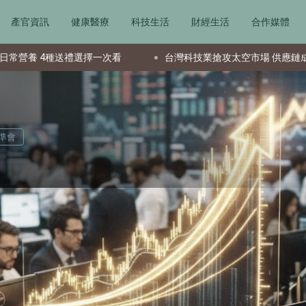
產官資訊
健康醫療
科技生活
財經生活
合作媒體
擇一次看
台灣科技業搶攻太空市場 供應鏈成全球要角新星
準會