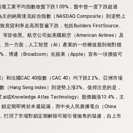
瓊工業平均指數收盤下跌1.09%，盤中曾一度下跌超過
為主的納斯達克綜合指數（NASDAQ Composite）則逆勢上
率走高而普遍下跌，包括Builders FirstSource、
n）等皆收黑。航空公司如美國航空（American Airlines）及
下跌。另一方面，人工智慧（AI）產業的一些權值股則相對穩
%，博通（Broadcom）在蘋果（Apple）宣布一項價值可
法國CAC 40指數（CAC 40）均下跌2.2%。亞洲市場
Hang Seng index）則逆勢上漲3%。值得注意的是，
owledge Atlas Technology）股價飆漲13.4%，主
定期即將於本週屆滿，而中央人民廣播電台（China
承諾續留，打消了市場對鎖定期解除可能引發拋售的疑慮，自上市