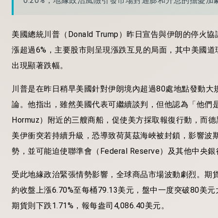
0.20%，地緣政治風險引發市場對通膨和升息的擔憂加
美國總統川普（Donald Trump）昨日宣告與伊朗的
漲超過6%，主要股市則呈現漲跌互見的局面，其中美國道
出現顯著跌幅。
川普是在昨日稍早美國針對伊朗境內超過80處地點發動大
論。他指出，雖然美國代表可繼續談判，但他認為「他們是在浪
Hormuz）附近的三艘商船，促使美方採取報復行動，
美伊衝突若持續升級，恐導致荷莫茲海峽被封鎖，影響波斯灣（P
勢，並可能迫使聯準會（Federal Reserve）及其
受此地緣政治緊張情勢影響，全球商品市場波動劇烈。期貨原油
約收盤上漲6.70%至每桶79.13美元，盤中一度突破80美元
期貨則下跌1.71%，報每盎司4,086.40美元。