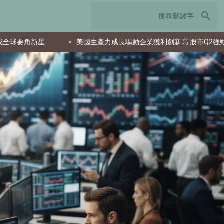
search
美國生產力成長驅動企業獲利創新高 股市Q2強勁反彈
日本