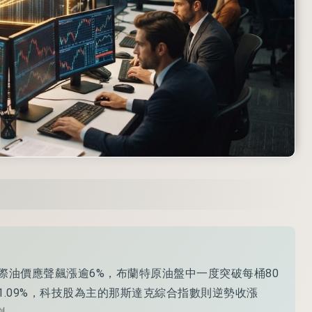
油價應聲飆漲逾6%，布蘭特原油盤中一度突破每桶80
.09%，科技股為主的那斯達克綜合指數則逆勢收漲