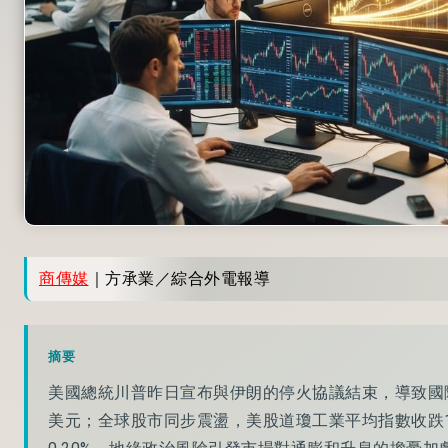
商傳媒
｜方承業／綜合外電報導
摘要
美國總統川普昨日宣布與伊朗的停火協議結束，導致國際
美元；全球股市同步震盪，美股道瓊工業平均指數收跌1