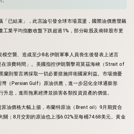
劇。
停火協議「已結束」，此言論引發全球市場震盪，國際油價應聲飆
瓊工業平均指數收盤下跌超過1%，部分歐股及南韓股市更
規模空襲、造成至少8名伊朗軍事人員喪生後發表上述言
費時間」。美國指控伊朗襲擊荷莫茲海峽（Strait of
而德黑蘭則誓言將採取一切必要措施捍衛國家利益。市場擔憂
ersian Gulf）原油供應，進一步惡化全球通膨形
他中央銀行升息，進而拖累經濟並損害各類投資資產的價值。
價格大幅上揚，布蘭特原油（Brent oil）9月期貨合
大關；8月交割的原油也上漲6.02%至每桶74.68美元。黃金