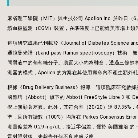
麻省理工學院（MIT）與生技公司 Apollon Inc. 
續血糖監測（CGM）裝置，在準確度上已能媲美市場上領
這項研究成果已刊載於《Journal of Diabetes Scienc
通拉曼光譜（band-pass Raman spectrosco
間質液中的葡萄糖分子。裝置大小約為鞋盒，透過三條超窄
測器的模式，Apollon 的方案在其使用壽命內不產生額外
根據《Drug Delivery Business》報導，這項臨床
國雅培（Abbott）旗下的 Abbott FreeStyle Libre 3
學上無顯著差異。此外，其符合率（20/20）達 87.35%
準，且所有讀數（100%）均落在 Parkes Consensus Er
測量偏差為 0.29 mg/dL，接近零偏差，優於 美國雅培 的 -7.31
雷射照射後，未報告任何不良皮膚反應。