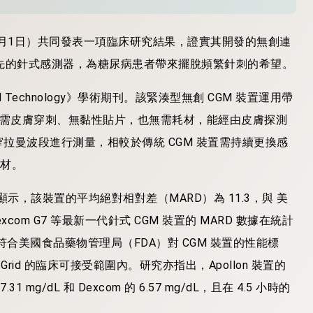
於昨日（6月1日）共同發表一項臨床研究結果，證實其開發的無創連
先的針式感測器，為糖尿病患者帶來擺脫頻繁針刺的希望。
e and Technology》學術期刊。該緊湊型無創 CGM 裝置運用帶
py）技術，無需皮膚穿刺、無黏性貼片，也無需耗材，能經由皮膚探測
拉曼波段進行測量，相較於傳統 CGM 裝置需持續更換感
耗材。
研究數據顯示，該裝置的平均絕對相對差（MARD）為 11.3，與 美
 和 Dexcom G7 等最新一代針式 CGM 裝置的 MARD 數據在統計
，符合美國食品藥物管理局（FDA）對 CGM 裝置的性能標
ror Grid 的臨床可接受範圍內。研究亦指出，Apollon 裝置的
 mg/dL 和 Dexcom 的 6.57 mg/dL，且在 4.5 小時的