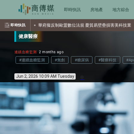
即時快訊
房地產
地方綜合
華府擬反制歐盟數位法規 憂貿易壁壘損害美科技業
日本叫車服務
即時快訊
健康醫療
連續血糖監測
2 months ago
#連續血糖監測
#無創
#糖尿病
#醫療科技
#Apo
Jun 2, 2026 10:09 AM Tuesday
info