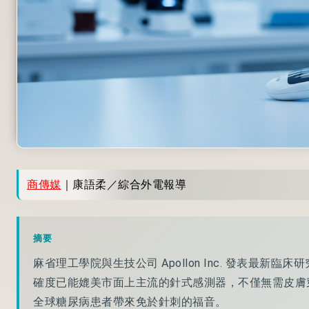
商傳媒
｜康語柔／綜合外電報導
摘要
麻省理工學院與生技公司 Apollon Inc. 發表最
確度已能媲美市面上主流的針式感測器，不僅無需皮膚
全球糖尿病患者帶來免於針刺的福音。