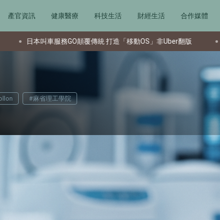
產官資訊
健康醫療
科技生活
財經生活
合作媒體
GO顛覆傳統 打造「移動OS」非Uber翻版
南韓總統曹操限縮財
llon
#麻省理工學院