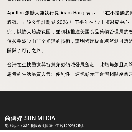
Apollon 創辦人兼執行長 Aram Hong 表示：「
程碑。」該公司計劃於 2026 年下半年在 波士頓醫療中心（Bos
究，以擴大驗證範圍，並積極推進美國食品藥物管理局的審批策略
個拉曼波段而非全光譜的技術，證明臨床級血糖監測可透
開闢了可行之路。
台灣在生技醫療與智慧穿戴領域發展蓬勃，此類無創且高
患者的生活品質與管理便利性。這也顯示了台灣相關產業
商傳媒 SUN MEDIA
總社地址：330 桃園市桃園區中正路1092號25樓
客服信箱：
sunmedia1010@gmail.com