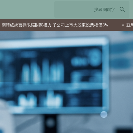
search
閥權力 子公司上市大股東投票權僅3%
亞馬遜股價恐遭市場低估 