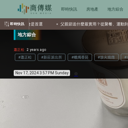
即時快訊
房地產
地方綜合
TF會是首選
父親節送什麼最實用？從聚餐、運動到日常營養 
即時快訊
地方綜合
蕭正松
2 years ago
#蕭正松
#新莊派出所
#蠟燭香菸
#放火燒燬
#
Nov 17, 2024 3:57 PM Sunday
info