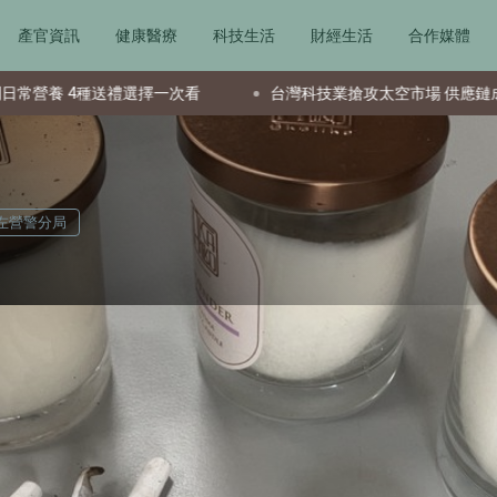
產官資訊
健康醫療
科技生活
財經生活
合作媒體
4種送禮選擇一次看
台灣科技業搶攻太空市場 供應鏈成全球要角
左營警分局