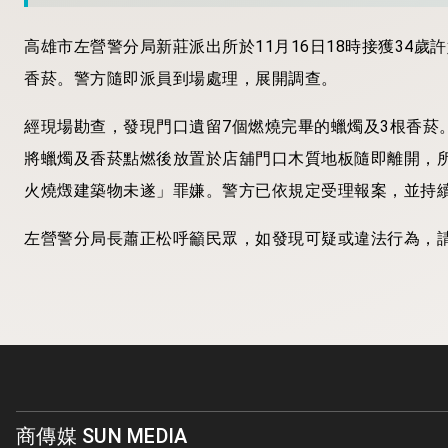
高雄市左營警分局新莊派出所於11月16日18時接獲34
香菸。警方隨即派員到場處理，展開調查。
經現場勘查，發現門口遺留7個燃燒完畢的蠟燭及3根香菸
將蠟燭及香菸點燃後放置於店舖門口木質地板隨即離開，所
火燒燬建築物未遂」罪嫌。警方已依規定受理報案，並持
左營警分局長蕭正松呼籲民眾，如發現可疑或違法行為，請
商傳媒 SUN MEDIA