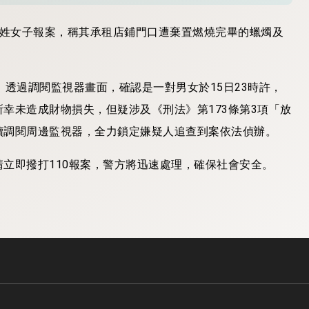
歲許姓女子報案，稱其承租店鋪門口遭棄置燃燒完畢的蠟燭及
。透過調閱監視器畫面，確認是一對男女於15日23時許，
幸未造成財物損失，但疑涉及《刑法》第173條第3項「放
續調閱周邊監視器，全力鎖定嫌疑人追查到案依法偵辦。
立即撥打110報案，警方將迅速處理，確保社會安全。