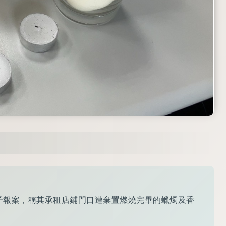
姓女子報案，稱其承租店鋪門口遭棄置燃燒完畢的蠟燭及香