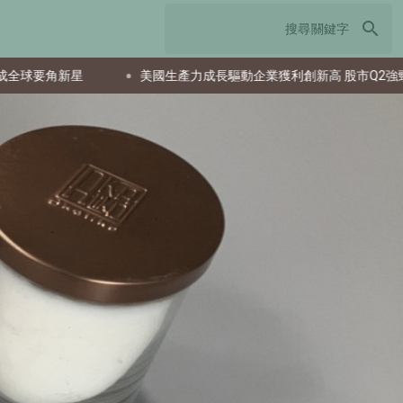
search
新星
美國生產力成長驅動企業獲利創新高 股市Q2強勁反彈