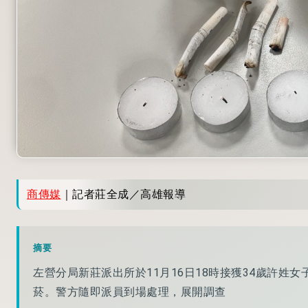
商傳媒
｜記者莊全成／高雄報導
摘要
左營分局新莊派出所於11月16日18時接獲34歲許
菸。警方隨即派員到場處理，展開調查