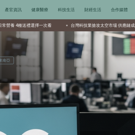
產官資訊
健康醫療
科技生活
財經生活
合作媒體
擇一次看
台灣科技業搶攻太空市場 供應鏈成全球要角新星
東南亞