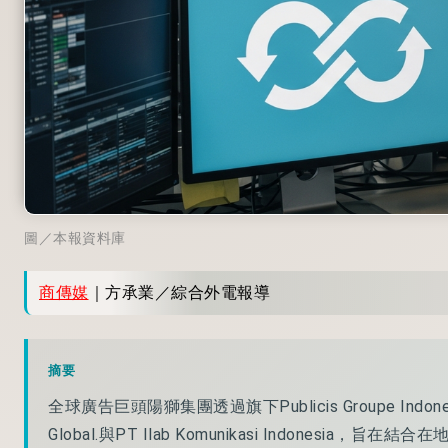
圖／本報資料庫
商傳媒
｜方承業／綜合外電報導
摘要
全球廣告巨頭陽獅集團透過旗下Publicis Groupe Indon
Global.與PT Ilab Komunikasi Indone