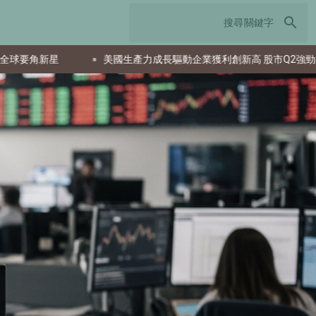
search
美國生產力成長驅動企業獲利創新高 股市Q2強勁反彈
日本