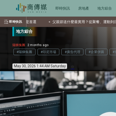
即時快訊
房地產
地方綜合
首選
父親節送什麼最實用？從聚餐、運動到日常營養 4種送禮選
即時快訊
地方綜合
陽獅集團
2 months ago
#陽獅集團
#印尼市場
#廣告代理
#企業併購
#
May 30, 2026 1:44 AM Saturday
info