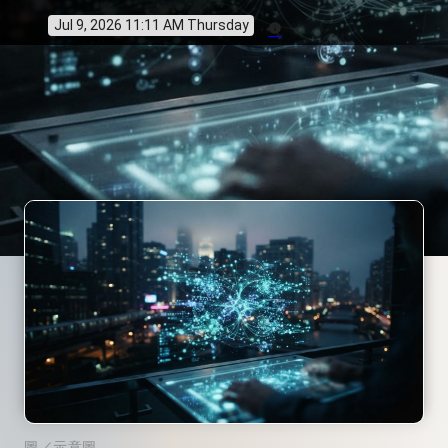
Jul 9, 2026 11:11 AM Thursday
info
圖／示意圖