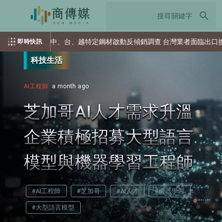
search
亞對中、台、越特定鋼材啟動反傾銷調查 台灣業者面臨出口挑戰
即時快訊
科技生活
AI工程師
a month ago
芝加哥AI人才需求升溫
企業積極招募大型語言
模型與機器學習工程師
#AI工程師
#芝加哥
#AI人才
#機器學習
#大型語言模型