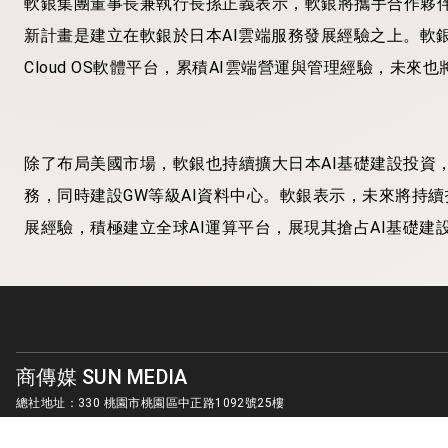
軟銀集團董事長兼執行長孫正義表示，軟銀將攜手合作夥伴
新計畫是建立在軟銀於日本AI雲端服務發展經驗之上。軟銀已於20
Cloud OS軟體平台，累積AI雲端營運與管理經驗，未
除了布局美國市場，軟銀也持續擴大日本AI基礎建設投資，預計於202
務，同時建設GW等級AI資料中心。軟銀表示，未來將持
展經驗，積極建立全球AI運算平台，展現其搶占AI基礎建
商傳媒 SUN MEDIA
總社地址：330 桃園市桃園區中正路1092號25樓
客服信箱：
sunmedia1010@gmail.com