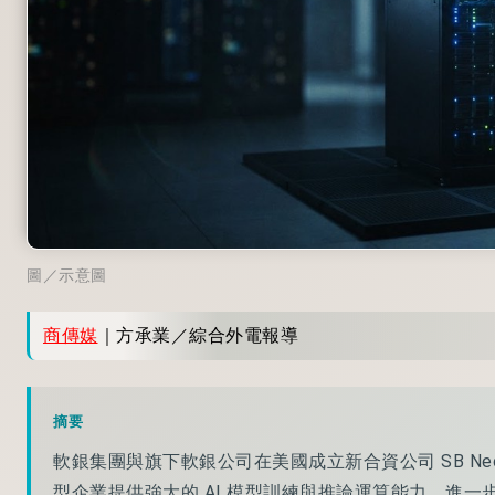
圖／示意圖
商傳媒
｜方承業／綜合外電報導
摘要
軟銀集團與旗下軟銀公司在美國成立新合資公司 SB Neo
型企業提供強大的 AI 模型訓練與推論運算能力，進一步