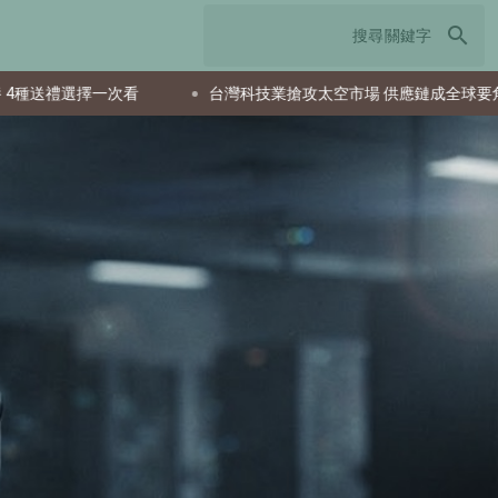
search
次看
台灣科技業搶攻太空市場 供應鏈成全球要角新星