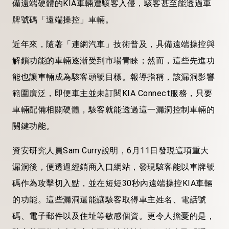
備遠端硬體的KIA車輛遭駭客入侵，駭客甚至能透過車
牌號碼「遠端操控」車輛。
近年來，隨著「連網汽車」技術普及，具備遠端操控與
解鎖功能的車輛逐漸受到市場青睞；然而，這些先進功
能也讓車輛成為駭客頭號目標。報導指稱，該漏洞影響
範圍廣泛，即便車主並未訂閱KIA Connect服務，只要
車輛配備相關硬體，駭客就能透過這一漏洞控制車輛的
關鍵功能。
資安研究人員Sam Curry說明，6月11日發現這項重大
漏洞後，便透過經銷商入口網站，發現駭客能以車牌號
碼作為攻擊切入點，並在短短30秒內遠端操控KIA車輛
的功能。這些漏洞還能讓駭客取得車主姓名、電話號
碼、電子郵件以及住址等敏感個資。更令人擔憂的是，