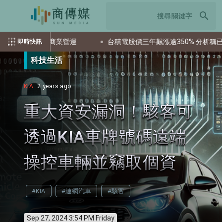
search
美國首例商業營運
台積電股價三年飆漲逾350% 分析稱已充分反
即時快訊
科技生活
KIA
2 years ago
重大資安漏洞！駭客可
透過KIA車牌號碼遠端
操控車輛並竊取個資
#KIA
#連網汽車
#駭客
Sep 27, 2024 3:54 PM Friday
info