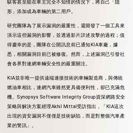
駭客甚至能在車主完全不知情的情況下，將自己「隱
形」添加成為車輛的第二用戶。
研究團隊為了展示漏洞的嚴重性，還開發了一個工具來
演示這些漏洞的影響，並透過影片詳述攻擊的過程；值
得慶幸的是，團隊在公開訊息前已通知KIA車廠，據
悉，相關漏洞目前已被修復。然而，上述漏洞已引發社
會各界對連網車輛安全性的嚴重關注。
KIA並非唯一提供遠端連接技術的車輛製造商，與傳統
燃油車相比，連網汽車雖然更具備便利性，卻已充滿危
機。Synopsys Software Integrity Group資深網路安全
策略與解決方案經理Akhil Mittal受訪指出，「KIA這次
出現的資安漏洞不僅僅是技術缺陷，而是對整個汽車產
業的警訊」。