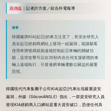
商傳媒
｜記者許方達／綜合外電報導
摘要
韓國廠牌KIA(起亞)的車主注意了，有安全研究人
員在起亞經銷商網站上發現一組漏洞，能讓駭客
僅用車牌號碼就能遠端控制起亞車輛的關鍵功
能，這些攻擊可以在30秒內在任何支援硬體的車
輛上遠端執行，引發連網車輛遭數位竊盜的嚴重
恐慌。
韓國現代汽車集團子公司KIA(起亞)汽車出現嚴重資安
漏洞，外媒《SiliconANGLE》指出，一群資安研究人員
發現KIA經銷商入口網站是重大資安破口，恐使任何具