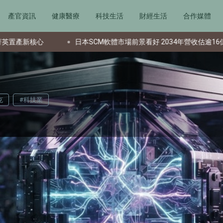
產官資訊
健康醫療
科技生活
財經生活
合作媒體
日本SCM軟體市場前景看好 2034年營收估逾16億美元
文
克
#科技業