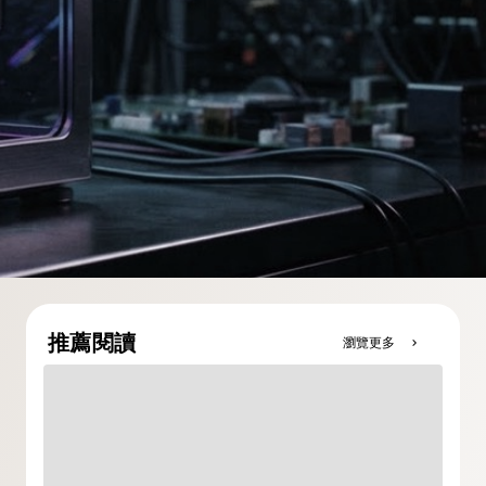
推薦閱讀
瀏覽更多
chevron_right