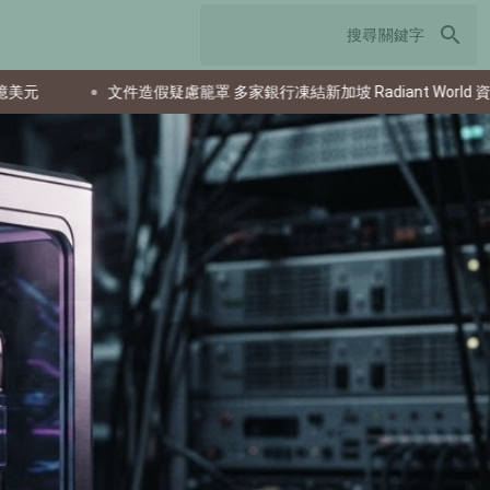
search
件造假疑慮籠罩 多家銀行凍結新加坡 Radiant World 資金
馬來