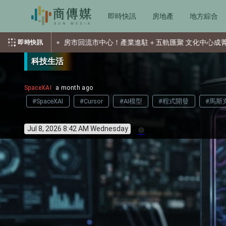
即時快訊
房地產
地方綜合
房市回流市中心！產業進駐＋五軌匯聚 文化中心成菁英置產新核心
即時快訊
科技生活
SpaceXAI
a month ago
#SpaceXAI
#Cursor
#AI模型
#程式開發
#馬斯
Jul 8, 2026 8:42 AM Wednesday
info