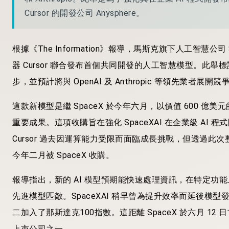
Cursor 的開發公司 Anysphere。
根據《The Information》報導，馬斯克旗下人工智慧公司 
器 Cursor 聯合發布首個共同開發的人工智慧模型。此舉標誌
步，並預計將與 OpenAI 及 Anthropic 等領先業者展開競
這款新模型是繼 SpaceX 於今年六月，以價值 600 億美元的
重要成果。這項收購旨在強化 SpaceXAI 在企業級 A
Cursor 過去因運算能力受限而面臨成長挑戰，但透過此次
今年二月被 SpaceX 收購。
報導指出，新的 AI 模型預期能快速處理資訊，在特定功能上足以與 Anth
先進模型匹敵。SpaceXAI 稍早曾為提升效率而延後模型
二加入了那斯達克100指數。這距離 SpaceX 於六月 
上市公司之一。