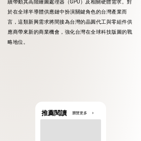
續帶動其高階繪圖處理器（GPU）及相關硬體需求。對
於在全球半導體供應鏈中扮演關鍵角色的台灣產業而
言，這類新興需求將間接為台灣的晶圓代工與零組件供
應商帶來新的商業機會，強化台灣在全球科技版圖的戰
略地位。
推薦閱讀
瀏覽更多
chevron_right