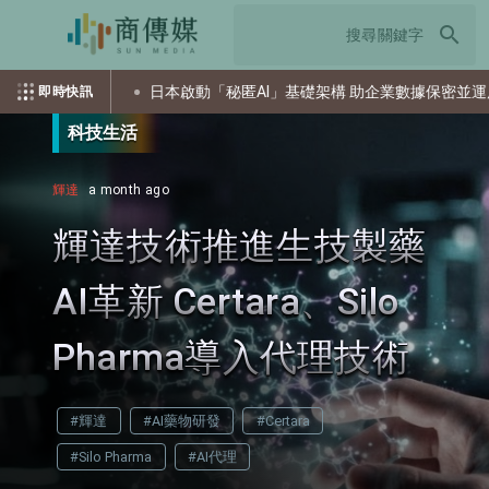
search
攻擊
日本啟動「秘匿AI」基礎架構 助企業數據保密並運用AI
即時快訊
科技生活
輝達
a month ago
輝達技術推進生技製藥
AI革新 Certara、Silo
Pharma導入代理技術
#輝達
#AI藥物研發
#Certara
#Silo Pharma
#AI代理