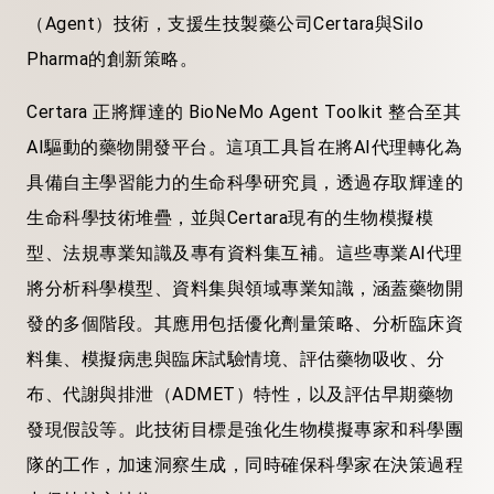
（Agent）技術，支援生技製藥公司Certara與Silo
Pharma的創新策略。
Certara 正將輝達的 BioNeMo Agent Toolkit 整合至其
AI驅動的藥物開發平台。這項工具旨在將AI代理轉化為
具備自主學習能力的生命科學研究員，透過存取輝達的
生命科學技術堆疊，並與Certara現有的生物模擬模
型、法規專業知識及專有資料集互補。這些專業AI代理
將分析科學模型、資料集與領域專業知識，涵蓋藥物開
發的多個階段。其應用包括優化劑量策略、分析臨床資
料集、模擬病患與臨床試驗情境、評估藥物吸收、分
布、代謝與排泄（ADMET）特性，以及評估早期藥物
發現假設等。此技術目標是強化生物模擬專家和科學團
隊的工作，加速洞察生成，同時確保科學家在決策過程