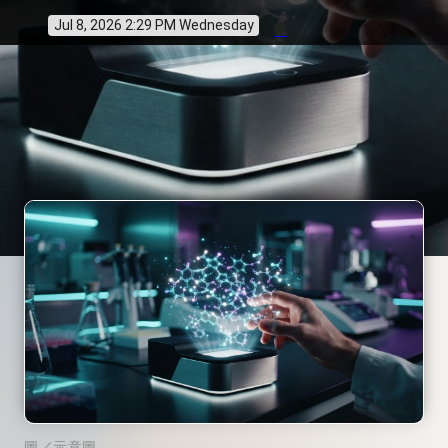
Jul 8, 2026 2:29 PM Wednesday
info
圖／示意圖