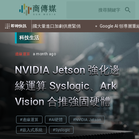
search
月新高 美國大量進口加劇供應緊俏
Google AI 領導層重組 
即時快訊
科技生活
邊緣運算
a month ago
NVIDIA Jetson 強化邊
緣運算 Syslogic、Ark
Vision 合推強固硬體
#邊緣運算
#AI硬體
#NVIDIA Jetson
#嵌入式系統
#Syslogic