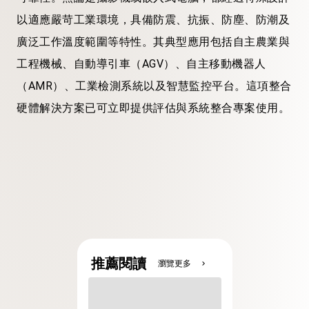
以適應嚴苛工業環境，具備防震、抗振、防塵、防潮及
廣泛工作溫度範圍等特性。其典型應用包括自主農業與
工程機械、自動導引車（AGV）、自主移動機器人
（AMR）、工業檢測系統以及智慧監控平台。這項整合
硬體解決方案已可立即提供評估與系統整合專案使用。
推薦閱讀
瀏覽更多
chevron_right