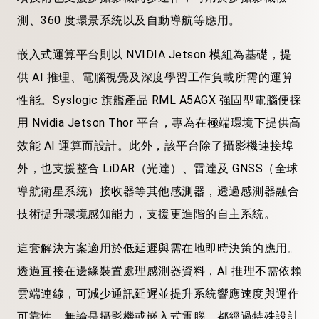
測、360 度環景系統以及自動導航等應用。
嵌入式運算平台則以 NVIDIA Jetson 模組為基礎，提
供 AI 推理、電腦視覺及深度學習工作負載所需的運算
性能。Syslogic 旗艦產品 RML A5AGX 強固型電腦便採
用 Nvidia Jetson Thor 平台，專為在極端環境下提供高
效能 AI 運算而設計。此外，該平台除了攝影機連接埠
外，也支援整合 LiDAR（光達）、雷達及 GNSS（全球
導航衛星系統）接收器等其他感測器，透過感測器融合
技術提升環境感知能力，支援更進階的自主系統。
這套解決方案適用於低延遲與需在地即時決策的應用。
透過直接在邊緣裝置處理感測器資料，AI 推理不需依賴
雲端連線，可減少通訊延遲並提升系統響應速度與運作
可靠性。無論是攝影機或嵌入式電腦，都經過特殊設計