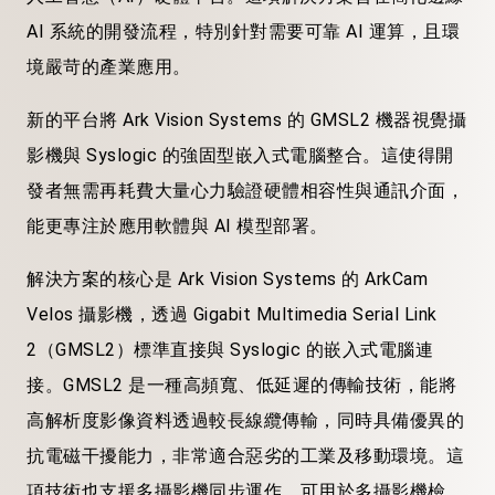
AI 系統的開發流程，特別針對需要可靠 AI 運算，且環
境嚴苛的產業應用。
新的平台將 Ark Vision Systems 的 GMSL2 機器視覺攝
影機與 Syslogic 的強固型嵌入式電腦整合。這使得開
發者無需再耗費大量心力驗證硬體相容性與通訊介面，
能更專注於應用軟體與 AI 模型部署。
解決方案的核心是 Ark Vision Systems 的 ArkCam
Velos 攝影機，透過 Gigabit Multimedia Serial Link
2（GMSL2）標準直接與 Syslogic 的嵌入式電腦連
接。GMSL2 是一種高頻寬、低延遲的傳輸技術，能將
高解析度影像資料透過較長線纜傳輸，同時具備優異的
抗電磁干擾能力，非常適合惡劣的工業及移動環境。這
項技術也支援多攝影機同步運作，可用於多攝影機檢