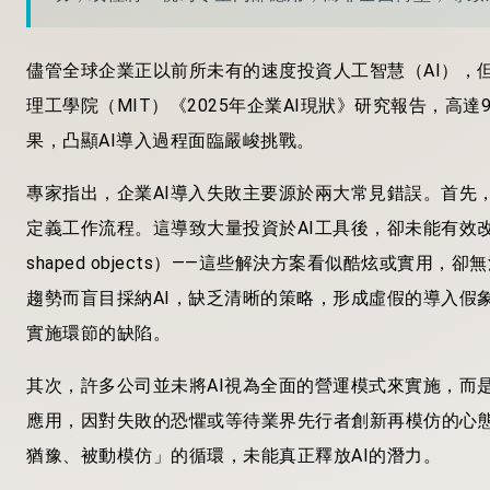
儘管全球企業正以前所未有的速度投資人工智慧（AI），
理工學院（MIT）《2025年企業AI現狀》研究報告，高達
果，凸顯AI導入過程面臨嚴峻挑戰。
專家指出，企業AI導入失敗主要源於兩大常見錯誤。首先
定義工作流程。這導致大量投資於AI工具後，卻未能有效改
shaped objects）——這些解決方案看似酷炫或實
趨勢而盲目採納AI，缺乏清晰的策略，形成虛假的導入假
實施環節的缺陷。
其次，許多公司並未將AI視為全面的營運模式來實施，而
應用，因對失敗的恐懼或等待業界先行者創新再模仿的心態
猶豫、被動模仿」的循環，未能真正釋放AI的潛力。