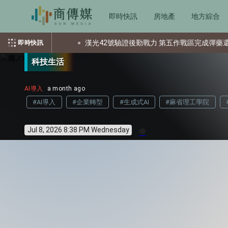
即時快訊
房地產
地方綜合
個資？
漢光42號驗證後勤戰力 第五作戰區完成彈藥還屯整備
即時快訊
科技生活
AI導入
a month ago
#AI導入
#企業轉型
#生成式AI
#麻省理工學院
Jul 8, 2026 8:38 PM Wednesday
info