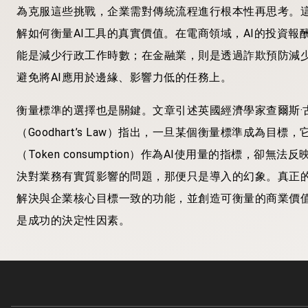
為克服這些挑戰，企業需對傳統流程進行根本性再思考。這
解如何衡量AI工具的真實價值。在電商領域，AI的投資報
能是減少行政工作時數；在金融業，則是透過詐欺預防減
避免將AI應用於邊緣、影響力低的任務上。
衡量標準的選擇也是關鍵。文章引述英國經濟學家查爾斯·古德哈特
（Goodhart’s Law）指出，一旦某個衡量標準成為
（Token consumption）作為AI使用量的指標，卻
決對業務有實質影響的問題，那便只是導入的幻象。真正的轉型
解決與企業核心目標一致的功能，並創造可衡量的商業價
是成功的決定性因素。