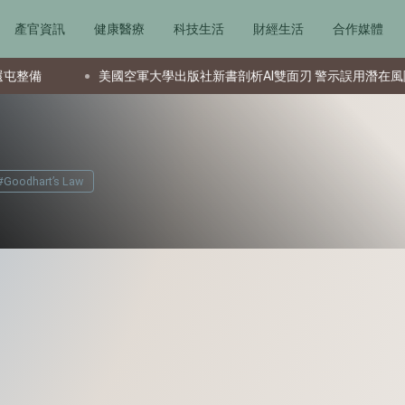
產官資訊
健康醫療
科技生活
財經生活
合作媒體
美國空軍大學出版社新書剖析AI雙面刃 警示誤用潛在風險
#Goodhart’s Law