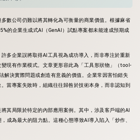
但多數公司仍難以將其轉化為可衡量的商業價值。根據麻省
95%的企業生成式AI（GenAI）試點專案都未能達成預期成
，許多企業誤將取得AI工具視為成功導入，而非專注於重新
變現有作業模式。文章更形容此為「工具形狀物」（tool-
用，卻無法解決實際問題或創造有意義的價值。企業常因害怕錯失
象。當專案失敗時，組織往往歸咎於技術本身，而非認知到
是將其局限於特定的內部應用案例。其中，涉及客戶端的AI
，成為最大的阻力點。這種心態導致AI導入陷入「炒作、