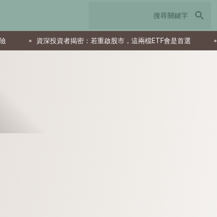
search
資深投資者揭密：若重啟股市，這兩檔ETF會是首選
父親節送什