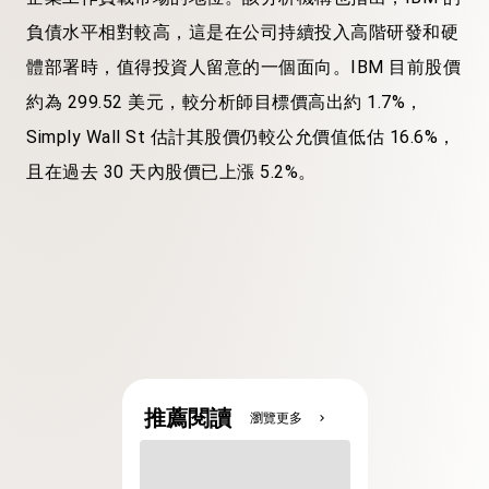
負債水平相對較高，這是在公司持續投入高階研發和硬
體部署時，值得投資人留意的一個面向。IBM 目前股價
約為 299.52 美元，較分析師目標價高出約 1.7%，
Simply Wall St 估計其股價仍較公允價值低估 16.6%，
且在過去 30 天內股價已上漲 5.2%。
推薦閱讀
瀏覽更多
chevron_right