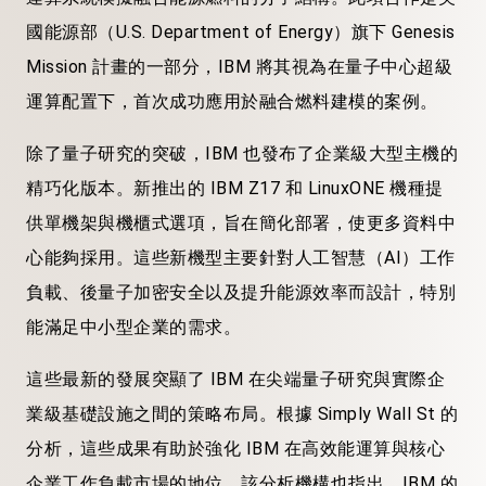
國能源部（U.S. Department of Energy）旗下 Genesis
Mission 計畫的一部分，IBM 將其視為在量子中心超級
運算配置下，首次成功應用於融合燃料建模的案例。
除了量子研究的突破，IBM 也發布了企業級大型主機的
精巧化版本。新推出的 IBM Z17 和 LinuxONE 機種提
供單機架與機櫃式選項，旨在簡化部署，使更多資料中
心能夠採用。這些新機型主要針對人工智慧（AI）工作
負載、後量子加密安全以及提升能源效率而設計，特別
能滿足中小型企業的需求。
這些最新的發展突顯了 IBM 在尖端量子研究與實際企
業級基礎設施之間的策略布局。根據 Simply Wall St 的
分析，這些成果有助於強化 IBM 在高效能運算與核心
企業工作負載市場的地位。該分析機構也指出，IBM 的