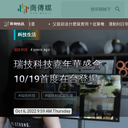
search
會是首選
父親節送什麼最實用？從聚餐、運動到日常營養 4種
即時快訊
科技生活
瑞技科技
4 years ago
瑞技科技嘉年華盛會
10/19首度在台登場
#瑞技科技
#瑞技科技嘉年華
Oct 6, 2022 9:59 AM Thursday
info