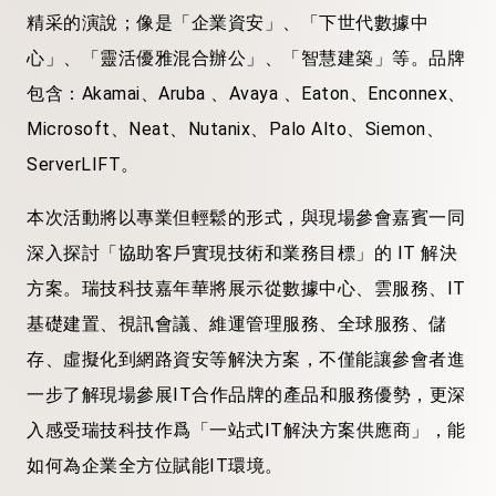
精采的演說；像是「企業資安」、「下世代數據中
心」、「靈活優雅混合辦公」、「智慧建築」等。品牌
包含：Akamai、Aruba 、Avaya 、Eaton、Enconnex、
Microsoft、Neat、Nutanix、Palo Alto、Siemon、
ServerLIFT。
本次活動將以專業但輕鬆的形式，與現場參會嘉賓一同
深入探討「協助客戶實現技術和業務目標」的 IT 解決
方案。瑞技科技嘉年華將展示從數據中心、雲服務、IT
基礎建置、視訊會議、維運管理服務、全球服務、儲
存、虛擬化到網路資安等解決方案，不僅能讓參會者進
一步了解現場參展IT合作品牌的產品和服務優勢，更深
入感受瑞技科技作爲「一站式IT解決方案供應商」，能
如何為企業全方位賦能IT環境。