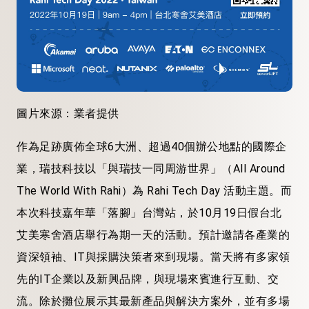
圖片來源：業者提供
作為足跡廣佈全球6大洲、超過40個辦公地點的國際企
業，瑞技科技以「與瑞技一同周游世界」（All Around
The World With Rahi）為 Rahi Tech Day 活動主題。而
本次科技嘉年華「落腳」台灣站，於10月19日假台北
艾美寒舍酒店舉行為期一天的活動。預計邀請各產業的
資深領袖、IT與採購決策者來到現場。當天將有多家領
先的IT企業以及新興品牌，與現場來賓進行互動、交
流。除於攤位展示其最新產品與解決方案外，並有多場